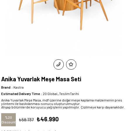
Anika Yuvarlak Meşe Masa Seti
Brand
:
Kastra
Estimated Delivery Time
:
20 Global_TeslimTarihi
Anika Yuvarlak Meşe Masa, mdf üzerine doğal meşe kaplama malzemenin pres
yöntemi ile baskılanması sonucu oluşturulmuştur.
Ahşap bölümlerde koruyucu yağ işlemi yapılmıştır. Çizilmeye karşı dayanaklıdır.
%
20
₺46.990
₺58.737
Discount