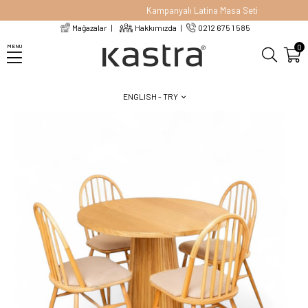
Kampanyalı Latina Masa Seti
Mağazalar
Hakkımızda
0212 675 1 585
Homepage
Masalar
Dining Tables
Anika Yuvarlak Meşe Masa Seti
0
MENU
ENGLISH - TRY