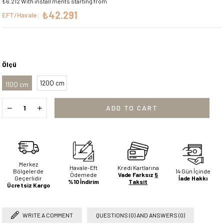
₺6.212
With install ments starting from
₺42.291
EFT/Havale:
Ölçü
120Q cm
110Q cm
Merkez
Havale-Eft
Kredi Kartlarına
Bölgelerde
14 Gün İçinde
Ödemede
Vade Farksız
5
Geçerlidir
İade Hakkı
%10 İndirim
Taksit
Ücretsiz Kargo
WRITE A COMMENT
QUESTIONS (0) AND ANSWERS (0)