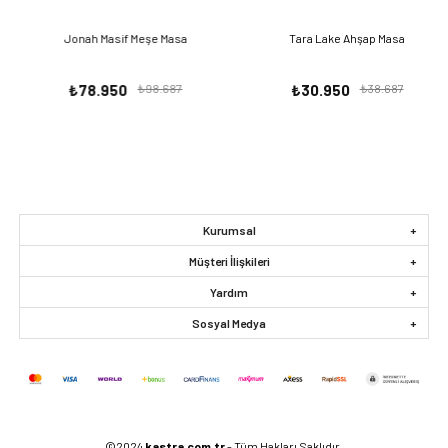
Jonah Masif Meşe Masa
Tara Lake Ahşap Masa
₺78.950
₺98.687
₺30.950
₺38.687
Kurumsal
Müşteri İlişkileri
Yardım
Sosyal Medya
©2024
kastra.com.tr
- Tüm Hakları Saklıdır.