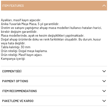
ITEM FEATURES
Ayakları, masif kayın ağacıdır.
Anika Yuvarlak Meşe Masa, 5 yıl garantilidir.
Üretim ve satışını yaptığımız ahşap masa modelleri kullanıcı hataları harici,
birebir değişim garantilidir.
Masa modellerinde, ayak ve kesim değişiklikleri yapılmaktadır.
Doğal ahşap ürünlerde doku ve renk farklılıkları oluşabilir. Bu durum, kusur
veya hata değildir.
Tabla kalınlığı: 30 mm
Ürün niteliği: Doğal meşe kaplama.
Ürün niteliği: Masif kayın ağacı.
Kampanya içeriği:
110 cm Anika Yuvarlak Meşe Masa
Amerikan Sandalye (4 adet)
COMMENTS
(0)
PAYMENT OPTIONS
ITEM RECOMMENDATIONS
PAKETLEME VE KARGO