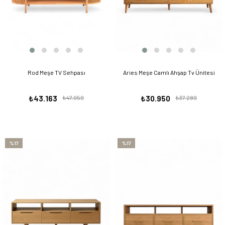
Rod Meşe TV Sehpası
Aries Meşe Camlı Ahşap Tv Ünitesi
₺43.163
₺47.959
₺30.950
₺37.289
%17
%17