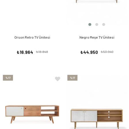
Orson Retro TV Ünitesi
Negro Meşe TV Ünitesi
₺16.964
₺18.848
₺44.950
₺53.940
%17
%17