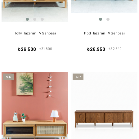
Holly Hazeran TV Sehpası
Mod Hazeran TV Sehpası
₺26.500
₺31.800
₺26.950
₺32.340
%17
%17