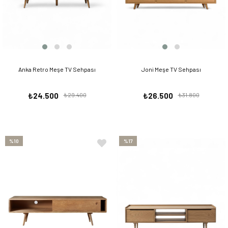
Anka Retro Meşe TV Sehpası
Joni Meşe TV Sehpası
₺24.500
₺29.400
₺26.500
₺31.800
%10
%17