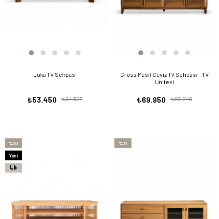
Luka TV Sehpası
Cross Masif Ceviz TV Sehpası - TV
Ünitesi
₺53.450
₺64.397
₺69.950
₺83.940
%10
%17
Yeni
Ürün