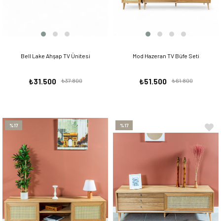
Bell Lake Ahşap TV Ünitesi
Mod Hazeran TV Büfe Seti
₺31.500
₺37.800
₺51.500
₺61.800
%17
%17