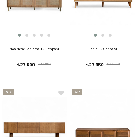
Noa Meşe Kaplama TV Sehpası
Tania TV Sehpası
₺27.500
₺33.000
₺27.950
₺33.540
%17
%17