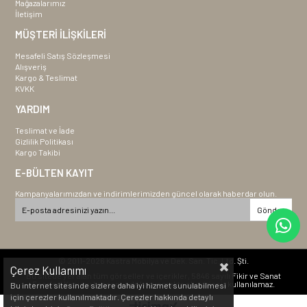
Mağazalarımız
İletişim
MÜŞTERİ İLİŞKİLERİ
Mesafeli Satış Sözleşmesi
Alışveriş
Kargo & Teslimat
KVKK
YARDIM
Teslimat ve İade
Gizlilik Politikası
Kargo Takibi
E-BÜLTEN KAYIT
Kampanyalarımızdan ve indirimlerimizden güncel olarak haberdar olun.
Gönder
© 2011-2026 Kastra Mobilya ve Dek. San. Tic. Ltd. Şti.
Çerez Kullanımı
Bu sitede yer alan tüm görseller ve içerikler, 5846 sayılı Fikir ve Sanat
Eserleri Kanunu kapsamında korunmakta olup izinsiz kullanılamaz.
Bu internet sitesinde sizlere daha iyi hizmet sunulabilmesi
için çerezler kullanılmaktadır. Çerezler hakkında detaylı