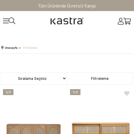
Tüm Ürünlerde Ücretsiz Kargo
Anasayfa
TV Ünitesi
Sıralama
Filtreleme
%17
%17