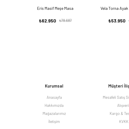
Eris Masif Meşe Masa
Vela Torna Ayak
₺62.950
₺53.950
₺78.687
Kurumsal
Müşteri İli
Anasayfa
Mesafeli Satış 
Hakkımızda
Alışver
Mağazalarımız
Kargo & Te
İletişim
KVKK