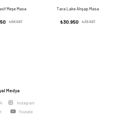
sif Meşe Masa
Tara Lake Ahşap Masa
950
₺30.950
₺98.687
₺38.687
yal Medya
ok
Instagram
t
Youtube