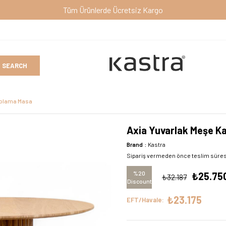
aplama Masa
Axia Yuvarlak Meşe K
Brand
:
Kastra
Sipariş vermeden önce teslim süresi i
%
20
₺25.75
₺32.187
Discount
₺23.175
EFT/Havale: