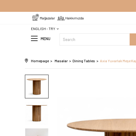
Tüm Ürünlerde Ücretsiz Kargo
Mağazalar
Hakkımızda
ENGLISH - TRY
MENU
Homepage
Masalar
Dining Tables
Axia Yuvarlak Meşe K