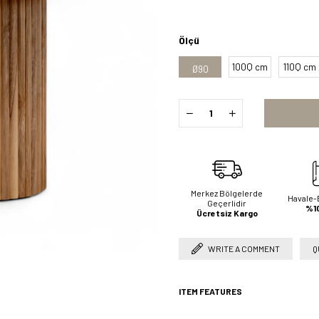
Ölçü
100Q cm
110Q cm
Ø90
Merkez Bölgelerde
Havale-
Geçerlidir
%10
Ücretsiz Kargo
WRITE A COMMENT
Q
ITEM FEATURES