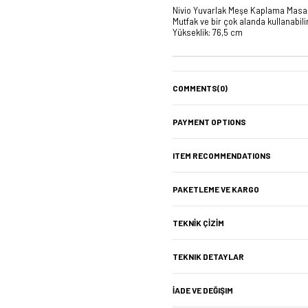
Nivio Yuvarlak Meşe Kaplama Masa;
Mutfak ve bir çok alanda kullanabili
Yükseklik: 76,5 cm
COMMENTS
(0)
PAYMENT OPTIONS
ITEM RECOMMENDATIONS
PAKETLEME VE KARGO
TEKNİK ÇİZİM
TEKNIK DETAYLAR
İADE VE DEĞIŞIM