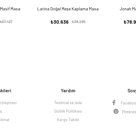
 Masif Masa
Latina Doğal Meşe Kaplama Masa
Jonah Ma
₺30.636
₺78.
₺67.437
₺38.295
şkileri
Yardım
Sos
Sözleşmesi
Teslimat ve İade
Facebo
iş
Gizlilik Politikası
Pinteres
slimat
Kargo Takibi