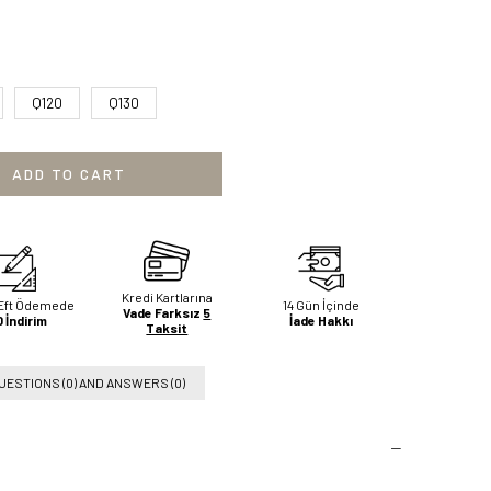
Q120
Q130
Kredi Kartlarına
Eft Ödemede
14 Gün İçinde
Vade Farksız
5
 İndirim
İade Hakkı
Taksit
UESTIONS (0) AND ANSWERS (0)