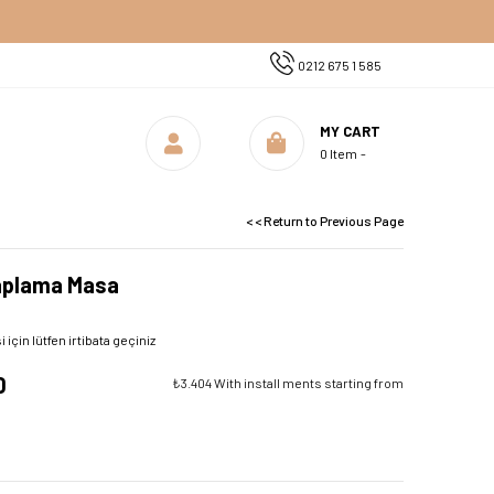
Kampanyalı Latina Masa
0212 675 1 585
MY CART
0
Item
< < Return to Previous Page
aplama Masa
çin lütfen irtibata geçiniz
0
₺3.404
With install ments starting from