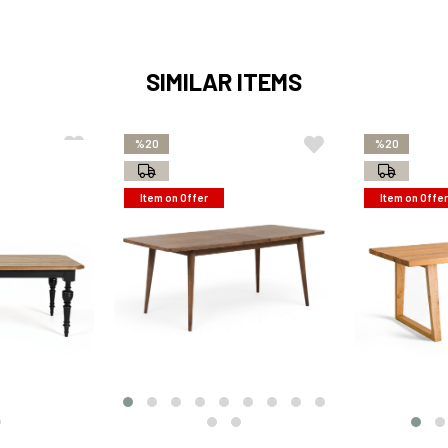
SIMILAR ITEMS
%20
%20
Item on Offer
Item on Offer