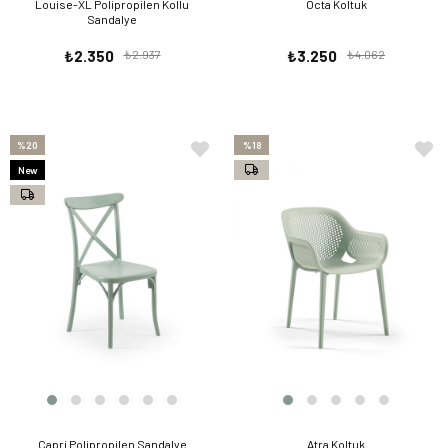
Louise-XL Polipropilen Kollu
Octa Koltuk
Sandalye
₺2.350
₺2.937
₺3.250
₺4.062
%20
%18
New
Item
Capri Polipropilen Sandalye
Atra Koltuk