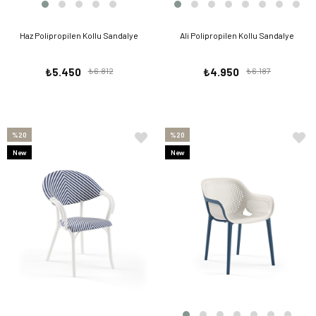
Haz Polipropilen Kollu Sandalye
Ali Polipropilen Kollu Sandalye
₺5.450
₺6.812
₺4.950
₺6.187
%20
%20
New
New
Item
Item