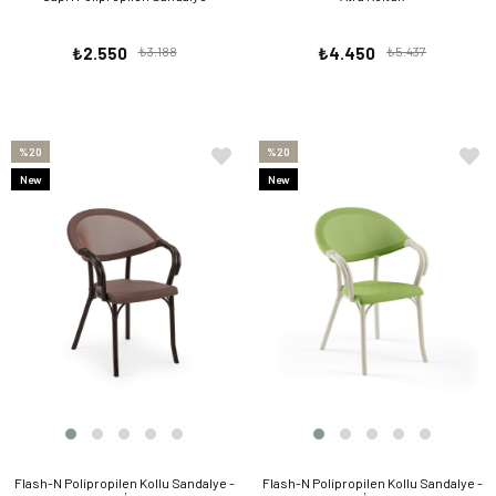
₺2.550
₺3.188
₺4.450
₺5.437
%20
%20
New
New
Item
Item
Flash-N Polipropilen Kollu Sandalye -
Flash-N Polipropilen Kollu Sandalye -