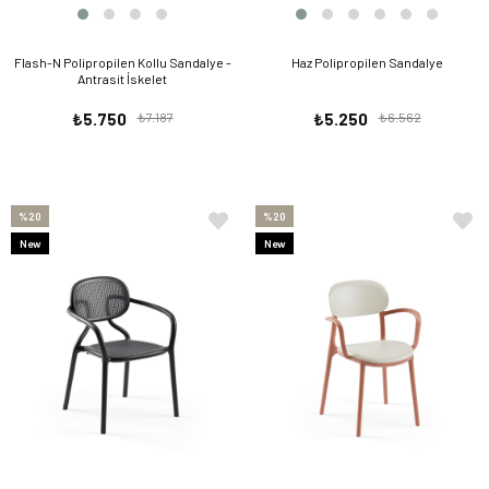
Flash-N Polipropilen Kollu Sandalye -
Haz Polipropilen Sandalye
Antrasit İskelet
₺5.750
₺7.187
₺5.250
₺6.562
%20
%20
New
New
Item
Item