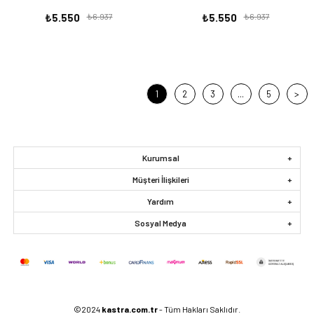
₺5.550
₺6.937
₺5.550
₺6.937
1
2
3
...
5
>
Kurumsal
Müşteri İlişkileri
Yardım
Sosyal Medya
©2024
kastra.com.tr
- Tüm Hakları Saklıdır.