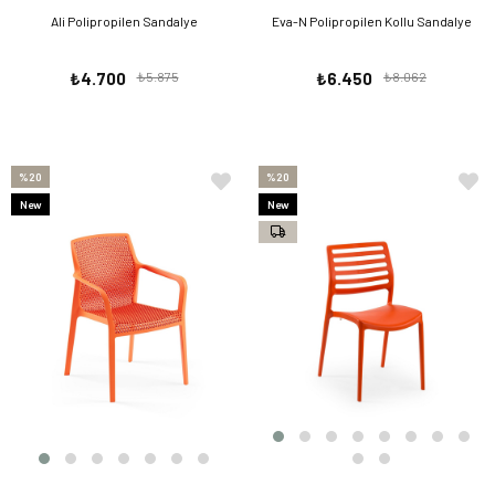
Ali Polipropilen Sandalye
Eva-N Polipropilen Kollu Sandalye
₺4.700
₺5.875
₺6.450
₺8.062
%20
%20
New
New
Item
Item