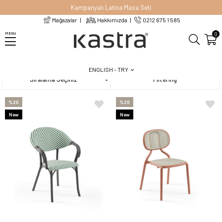
Kampanyalı Latina Masa Seti
Mağazalar
Hakkımızda
0212 675 1 585
Homepage
Bahçe Mobilyaları
Bahçe Sandalyesi
0
MENU
ENGLISH - TRY
Sort
Filtering
%20
%20
New
New
Item
Item