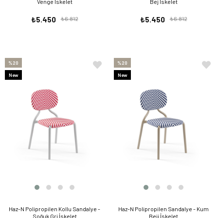
Venge İskelet
Bej İskelet
₺5.450
₺6.812
₺5.450
₺6.812
%20
%20
New
New
Item
Item
Haz-N Polipropilen Kollu Sandalye -
Haz-N Polipropilen Sandalye - Kum
Soğuk Gri İskelet
Beji İskelet