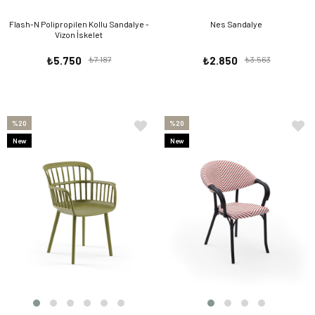
Flash-N Polipropilen Kollu Sandalye -
Nes Sandalye
Vizon İskelet
₺5.750
₺7.187
₺2.850
₺3.563
%20
%20
New
New
Item
Item