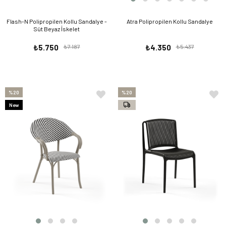
Flash-N Polipropilen Kollu Sandalye -
Atra Polipropilen Kollu Sandalye
Süt Beyaz İskelet
₺5.750
₺7.187
₺4.350
₺5.437
%20
%20
New
Item