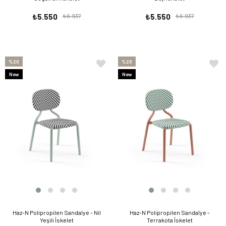
₺5.550
₺6.937
₺5.550
₺6.937
%20
%20
New
New
Item
Item
Haz-N Polipropilen Sandalye - Nil
Haz-N Polipropilen Sandalye -
Yeşili İskelet
Terrakota İskelet