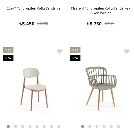
Eva-P Polipropilen Kollu Sandalye
Flash-N Polipropilen Kollu Sandalye -
Siyah İskelet
₺5.450
₺6.812
₺5.750
₺7.187
%20
%20
New
New
Item
Item