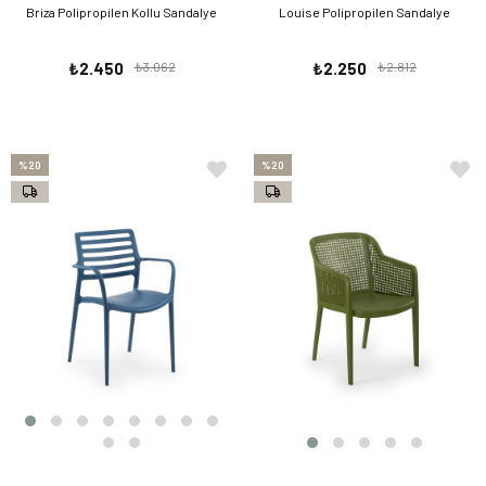
Briza Polipropilen Kollu Sandalye
Louise Polipropilen Sandalye
₺2.450
₺3.062
₺2.250
₺2.812
%20
%20