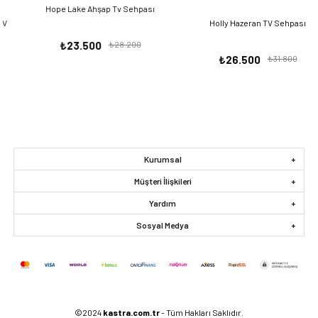
Hope Lake Ahşap Tv Sehpası
Holly Hazeran TV Sehpası
₺23.500
₺28.200
₺26.500
₺31.800
Kurumsal
Müşteri İlişkileri
Yardım
Sosyal Medya
©2024
kastra.com.tr
- Tüm Hakları Saklıdır.