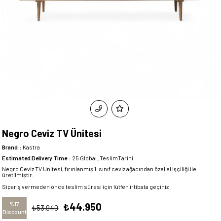
Negro Ceviz TV Ünitesi
Brand
:
Kastra
Estimated Delivery Time
:
25 Global_TeslimTarihi
Negro Ceviz TV Ünitesi, fırınlanmış 1. sınıf ceviz ağacından özel el işçiliği ile
üretilmiştir.
Sipariş vermeden önce teslim süresi için lütfen irtibata geçiniz
%
17
₺44.950
₺53.940
Discount