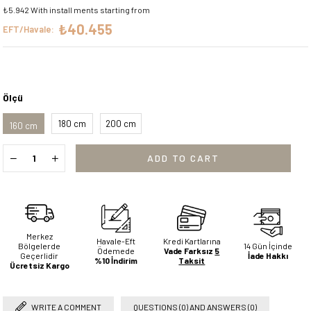
₺5.942
With install ments starting from
₺40.455
EFT/Havale:
Ölçü
180 cm
200 cm
160 cm
Merkez
Havale-Eft
Kredi Kartlarına
Bölgelerde
14 Gün İçinde
Ödemede
Vade Farksız
5
Geçerlidir
İade Hakkı
%10 İndirim
Taksit
Ücretsiz Kargo
WRITE A COMMENT
QUESTIONS (0) AND ANSWERS (0)