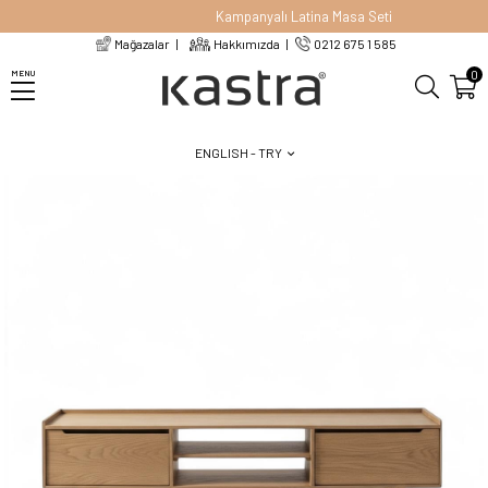
Kampanyalı Latina Masa Seti
Mağazalar
Hakkımızda
0212 675 1 585
Homepage
TV Ünitesi
Negro Ceviz TV Ünitesi
0
MENU
ENGLISH - TRY