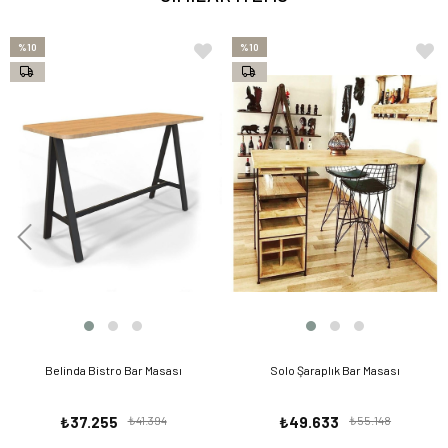
%10
%10
Belinda Bistro Bar Masası
Solo Şaraplık Bar Masası
₺37.255
₺41.394
₺49.633
₺55.148