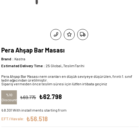
Pera Ahşap Bar Masası
Brand
:
Kastra
Estimated Delivery Time
:
25 Global_TeslimTarihi
Pera Ahşap Bar Masası nem oranları en düşük seviyeye düşürülen, fırınlı 1. sınıf
ladin ağacından üretilmiştir.
Sipariş vermeden önce teslim süresi için lütfen irtibata geçiniz
%
10
₺62.798
₺69.775
Discount
₺8.301
With install ments starting from
₺56.518
EFT/Havale: