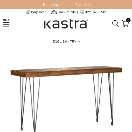
Kampanyalı Latina Masa Seti
Mağazalar
Hakkımızda
0212 675 1 585
Homepage
Bar Masası
Pera Ahşap Bar Masası
0
MENU
ENGLISH - TRY