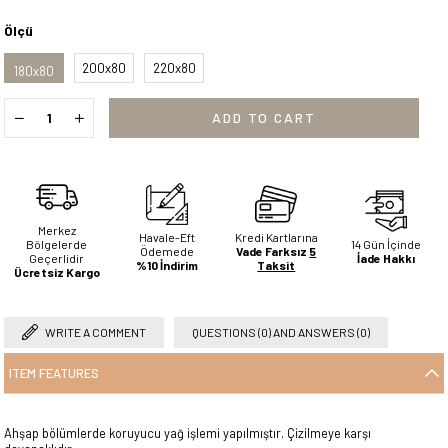
Ölçü
200x80
220x80
180x80
Merkez
Havale-Eft
Kredi Kartlarına
Bölgelerde
14 Gün İçinde
Ödemede
Vade Farksız
5
Geçerlidir
İade Hakkı
%10 İndirim
Taksit
Ücretsiz Kargo
WRITE A COMMENT
QUESTIONS (0) AND ANSWERS (0)
ITEM FEATURES
Ahşap bölümlerde koruyucu yağ işlemi yapılmıştır. Çizilmeye karşı