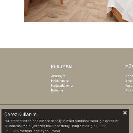
KURUMSAL
MÜŞ
Anasayfa
Mesa
Hakkımızda
Alışv
Mağazalarımız
Karg
İletişim
KVK
Çerez Kullanımı
Bu internet sitesinde sizlere daha iyi hizmet sunulabilmesi için çerezler
kullanılmaktadır. Çerezler hakkında detaylı bilgi almak için
Çerez
Politikası
metnini inceleyebilirsiniz.