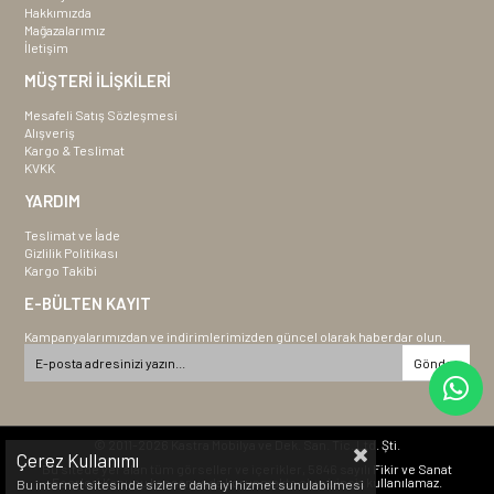
Hakkımızda
Mağazalarımız
İletişim
MÜŞTERİ İLİŞKİLERİ
Mesafeli Satış Sözleşmesi
Alışveriş
Kargo & Teslimat
KVKK
YARDIM
Teslimat ve İade
Gizlilik Politikası
Kargo Takibi
E-BÜLTEN KAYIT
Kampanyalarımızdan ve indirimlerimizden güncel olarak haberdar olun.
Gönder
© 2011-2026 Kastra Mobilya ve Dek. San. Tic. Ltd. Şti.
Çerez Kullanımı
Bu sitede yer alan tüm görseller ve içerikler, 5846 sayılı Fikir ve Sanat
Eserleri Kanunu kapsamında korunmakta olup izinsiz kullanılamaz.
Bu internet sitesinde sizlere daha iyi hizmet sunulabilmesi