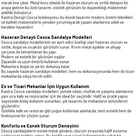
olarak öne çıkar. Metal boru iskelet ile hazeran oturum ve sırtlık detayını bir
araya getiren bu özel tasarım, estetik görünüm ile dayanıklılığı mükemmel
şekilde buluşturur.
Kastra Design Cesca koleksiyonu, bu ikonik tasarımı modern üretim teknikleri
ve kaliteli malzemelerle yeniden yorumlayarak yaşam alanlarına şıklık ve
karakter kazandırır.
Hazeran Detaylı Cesca Sandalye Modelleri
Cesca sandalye modellerinin en ayırt edici özelliği olan hazeran oturum ve
sırtlık, doğal ve sıcak bir görünüm sunar. Krom metal ayaklar ve ahşap
çerçeve ile tamamlanan bu yapı:
Modern ve estetik bir görünüm sağlar
Dayanıklı ve uzun ömürlü kullanım sunar
Mekanlara doğal ve şık bir dokunuş katar
Bu sayede hazeran sandalye modelleri, hem ev dekorasyonunda hem de ticari
mekanlarda sıkça tercih edilir.
Ev ve Ticari Mekanlar İçin Uygun Kullanım
Kastra Cesca sandalye modelleri; yemek odası, mutfak ve çalışma alanlarının
yanı sıra kafe ve restoranlar için de ideal bir seçimdir. Hafif ve pratik yapısı
sayesinde kolay kullanım sunarken, şık tasarımı ile mekanların atmosferini
güçlendirir.
Özellikle kafe ve restoran gibi yoğun kullanılan alanlarda, hem estetik hem de
fonksiyonel bir çözüm sunar.
Konforlu ve Esnek Oturum Deneyimi
Cesca sandalyelerin esnek metal gövdesi, oturum sırasında hafif esneme
sağlayarak konforu artırır. Bu özellik uzun süreli kullanımlarda rahat bir