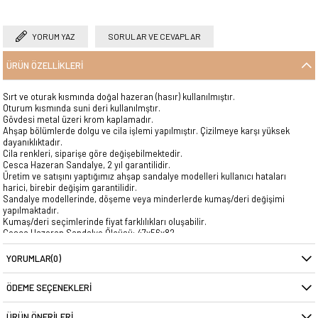
YORUM YAZ
SORULAR VE CEVAPLAR
ÜRÜN ÖZELLIKLERI
Sırt ve oturak kısmında doğal hazeran (hasır) kullanılmıştır.
Oturum kısmında suni deri kullanılmştır.
Gövdesi metal üzeri krom kaplamadır.
Ahşap bölümlerde dolgu ve cila işlemi yapılmıştır. Çizilmeye karşı yüksek
dayanıklıktadır.
Cila renkleri, siparişe göre değişebilmektedir.
Cesca Hazeran Sandalye, 2 yıl garantilidir.
Üretim ve satışını yaptığımız ahşap sandalye modelleri kullanıcı hataları
harici, birebir değişim garantilidir.
Sandalye modellerinde, döşeme veya minderlerde kumaş/deri değişimi
yapılmaktadır.
Kumaş/deri seçimlerinde fiyat farklılıkları oluşabilir.
Cesca Hazeran Sandalye Ölçüsü: 47x56x82
YORUMLAR
(0)
ÖDEME SEÇENEKLERI
ÜRÜN ÖNERILERI