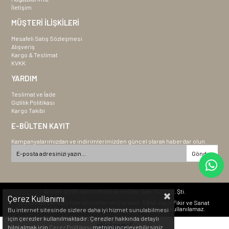
İletişim
MÜŞTERİ İLİŞKİLERİ
Mesafeli Satış Sözleşmesi
Alışveriş
Kargo & Teslimat
KVKK
YARDIM
Teslimat ve İade
Gizlilik Politikası
Kargo Takibi
E-BÜLTEN KAYIT
Kampanyalarımızdan ve indirimlerimizden güncel olarak haberdar olun.
Gönder
© 2011-2026 Kastra Mobilya ve Dek. San. Tic. Ltd. Şti.
Çerez Kullanımı
Bu sitede yer alan tüm görseller ve içerikler, 5846 sayılı Fikir ve Sanat
Eserleri Kanunu kapsamında korunmakta olup izinsiz kullanılamaz.
Bu internet sitesinde sizlere daha iyi hizmet sunulabilmesi
için çerezler kullanılmaktadır. Çerezler hakkında detaylı
bilgi almak için
Çerez Politikası
metnini inceleyebilirsiniz.