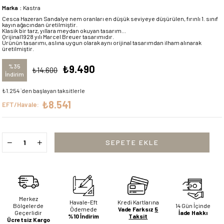
Marka
:
Kastra
Cesca Hazeran Sandalye nem oranları en düşük seviyeye düşürülen, fırınlı 1. sınıf
kayın ağacından üretilmiştir.
Klasik bir tarz, yıllara meydan okuyan tasarım...
Orijinal1928 yılı Marcel Breuer tasarımıdır.
Ürünün tasarımı, aslına uygun olarak aynı orijinal tasarımdan ilham alınarak
üretilmiştir.
%
35
₺9.490
₺14.600
İndirim
₺1.254
`den başlayan taksitlerle
₺8.541
EFT/Havale:
Merkez
Havale-Eft
Kredi Kartlarına
Bölgelerde
14 Gün İçinde
Ödemede
Vade Farksız
5
Geçerlidir
İade Hakkı
%10 İndirim
Taksit
Ücretsiz Kargo