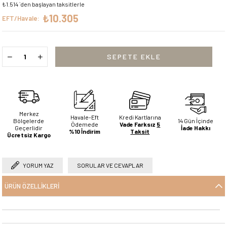
₺1.514
`den başlayan taksitlerle
₺10.305
EFT/Havale:
Merkez
Havale-Eft
Kredi Kartlarına
Bölgelerde
14 Gün İçinde
Ödemede
Vade Farksız
5
Geçerlidir
İade Hakkı
%10 İndirim
Taksit
Ücretsiz Kargo
YORUM YAZ
SORULAR VE CEVAPLAR
ÜRÜN ÖZELLIKLERI