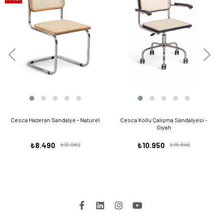
Ürünü
Cesca Hazeran Sandalye - Naturel
Cesca Kollu Çalışma Sandalyesi -
Siyah
₺8.490
₺13.062
₺10.950
₺16.846