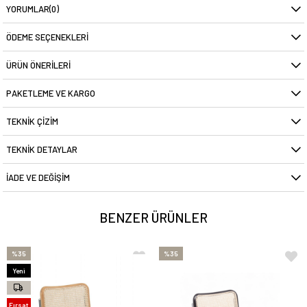
YORUMLAR
(0)
ÖDEME SEÇENEKLERI
ÜRÜN ÖNERILERI
PAKETLEME VE KARGO
TEKNIK ÇIZIM
TEKNIK DETAYLAR
İADE VE DEĞIŞIM
BENZER ÜRÜNLER
%35
%35
Yeni
Ürün
Fırsat