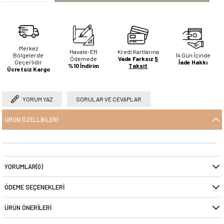
Merkez
Havale-Eft
Kredi Kartlarına
Bölgelerde
14 Gün İçinde
Ödemede
Vade Farksız
5
Geçerlidir
İade Hakkı
%10 İndirim
Taksit
Ücretsiz Kargo
YORUM YAZ
SORULAR VE CEVAPLAR
ÜRÜN ÖZELLIKLERI
YORUMLAR
(0)
ÖDEME SEÇENEKLERI
ÜRÜN ÖNERILERI