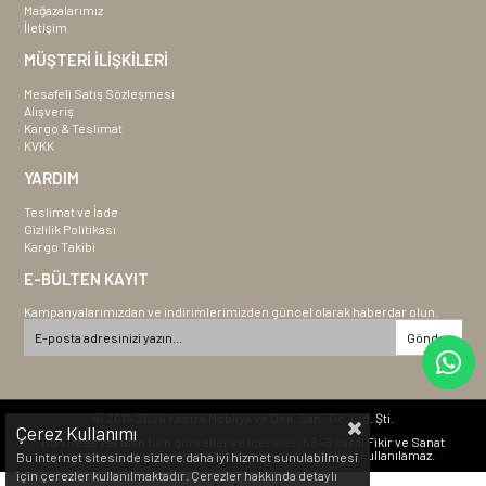
Mağazalarımız
İletişim
MÜŞTERİ İLİŞKİLERİ
Mesafeli Satış Sözleşmesi
Alışveriş
Kargo & Teslimat
KVKK
YARDIM
Teslimat ve İade
Gizlilik Politikası
Kargo Takibi
E-BÜLTEN KAYIT
Kampanyalarımızdan ve indirimlerimizden güncel olarak haberdar olun.
Gönder
© 2011-2026 Kastra Mobilya ve Dek. San. Tic. Ltd. Şti.
Çerez Kullanımı
Bu sitede yer alan tüm görseller ve içerikler, 5846 sayılı Fikir ve Sanat
Eserleri Kanunu kapsamında korunmakta olup izinsiz kullanılamaz.
Bu internet sitesinde sizlere daha iyi hizmet sunulabilmesi
için çerezler kullanılmaktadır. Çerezler hakkında detaylı