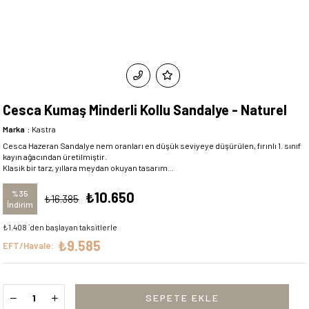
Cesca Kumaş Minderli Kollu Sandalye - Naturel
Marka
:
Kastra
Cesca Hazeran Sandalye nem oranları en düşük seviyeye düşürülen, fırınlı 1. sınıf
kayın ağacından üretilmiştir.
Klasik bir tarz, yıllara meydan okuyan tasarım...
%
35
₺10.650
₺16.385
İndirim
₺1.408
`den başlayan taksitlerle
₺9.585
EFT/Havale: