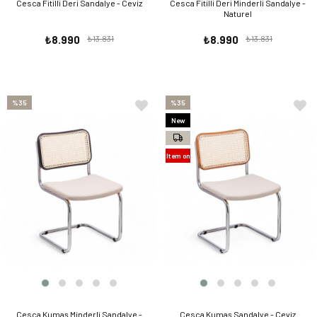
Cesca Fitilli Deri Sandalye - Ceviz
Cesca Fitilli Deri Minderli Sandalye -
Naturel
₺8.990
₺13.831
₺8.990
₺13.831
%35
%35
New
Item
Item on
Offer
Cesca Kumaş Minderli Sandalye -
Cesca Kumaş Sandalye - Ceviz