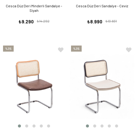
Cesca Düz Deri Minderli Sandalye -
Cesca Düz Deri Sandalye - Ceviz
Siyah
₺9.290
₺14.292
₺8.990
₺13.831
%35
%35