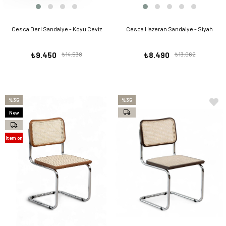
Cesca Deri Sandalye - Koyu Ceviz
Cesca Hazeran Sandalye - Siyah
₺9.450
₺14.538
₺8.490
₺13.062
%35
%35
New
Item
Item on
Offer