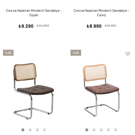
Cesca Hazeran Minderli Sandalye -
Cesca Hazeran Minderli Sandalye -
Siyah
Ceviz
₺9.290
₺14.292
₺8.990
₺13.831
%35
%35