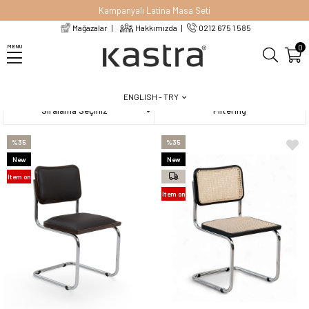
Kampanyalı Latina Masa Seti
Mağazalar
Hakkımızda
0212 675 1 585
Homepage
Chairs
Cesca Sandalye
0
MENU
ENGLISH - TRY
Sort
Filtering
%35
%35
New
New
Item
Item
Item on
Offer
Item on
Offer