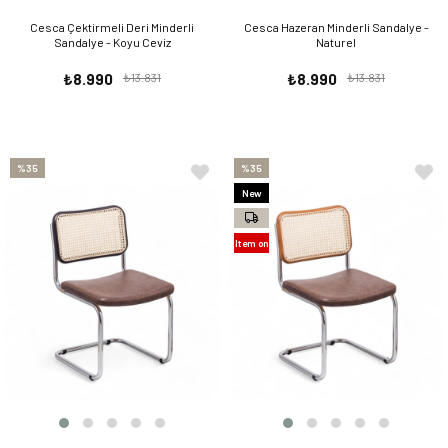
Cesca Çektirmeli Deri Minderli
Cesca Hazeran Minderli Sandalye -
Sandalye - Koyu Ceviz
Naturel
₺8.990
₺13.831
₺8.990
₺13.831
%35
%35
New
Item
Item on
Offer