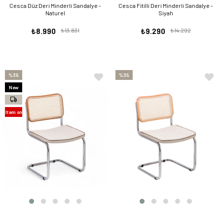
Cesca Düz Deri Minderli Sandalye -
Cesca Fitilli Deri Minderli Sandalye -
Naturel
Siyah
₺8.990
₺13.831
₺9.290
₺14.292
%35
%35
New
Item
Item on
Offer