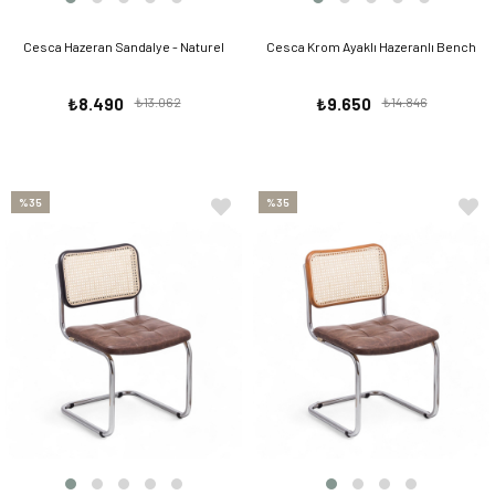
Cesca Hazeran Sandalye - Naturel
Cesca Krom Ayaklı Hazeranlı Bench
₺8.490
₺13.062
₺9.650
₺14.846
%35
%35