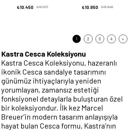
₺10.450
₺16.077
₺10.950
₺16.846
1
2
3
4
>
Kastra Cesca Koleksiyonu
Kastra Cesca Koleksiyonu, hazeranlı
ikonik Cesca sandalye tasarımını
günümüz ihtiyaçlarıyla yeniden
yorumlayan, zamansız estetiği
fonksiyonel detaylarla buluşturan özel
bir koleksiyondur. İlk kez Marcel
Breuer’in modern tasarım anlayışıyla
hayat bulan Cesca formu, Kastra’nın