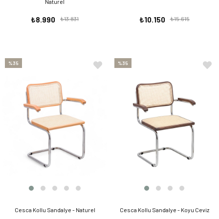
Naturel
₺8.990
₺13.831
₺10.150
₺15.615
%35
%35
Cesca Kollu Sandalye - Naturel
Cesca Kollu Sandalye - Koyu Ceviz