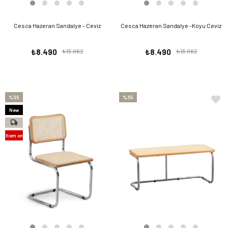
Cesca Hazeran Sandalye - Ceviz
Cesca Hazeran Sandalye -Koyu Ceviz
₺8.490
₺13.062
₺8.490
₺13.062
%35
%35
New
Item
Item on
Offer