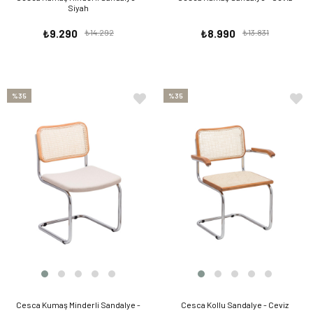
Siyah
₺9.290
₺14.292
₺8.990
₺13.831
%35
%35
Cesca Kumaş Minderli Sandalye -
Cesca Kollu Sandalye - Ceviz