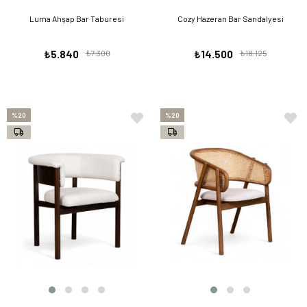
Luma Ahşap Bar Taburesi
Cozy Hazeran Bar Sandalyesi
₺5.840
₺7.300
₺14.500
₺18.125
%20
%20