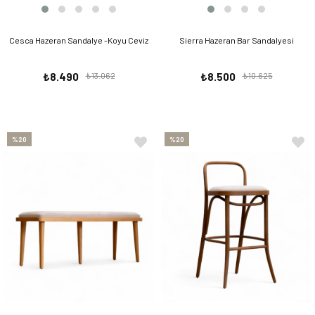
Cesca Hazeran Sandalye -Koyu Ceviz
Sierra Hazeran Bar Sandalyesi
₺8.490
₺13.062
₺8.500
₺10.625
%20
%20