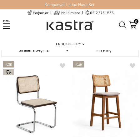
Kampanyalı Latina Masa Seti
Mağazalar
Hakkımızda
0212 675 1 585
Homepage
Chairs
0
MENU
ENGLISH - TRY
Sort
Filtering
%35
%20