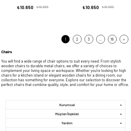
₺10.650
₺16.385
₺10.650
₺16.385
1
2
3
...
16
>
Chairs
You will find a wide range of chair options to suit every need. From stylish
wooden chairs to durable metal chairs, we offer a variety of choices to
complement your living space or workspace. Whether you're looking for high
chairs for a kitchen island or elegant wooden chairs for a dining room, our
collection has something for everyone. Explore our selection to discover the
perfect chairs that combine quality, style, and comfort for your home or office.
Kurumsal
Müşteri İlişkileri
Yardım