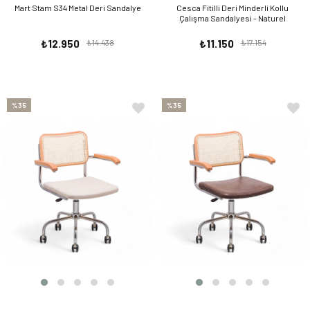
Mart Stam S34 Metal Deri Sandalye
Cesca Fitilli Deri Minderli Kollu
Çalışma Sandalyesi - Naturel
₺12.950
₺14.438
₺11.150
₺17.154
%35
%35