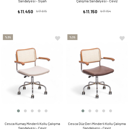
Sandalyesi - Siyah
Çalışma Sandalyesi - Ceviz
₺11.450
₺17.615
₺11.150
₺17.154
%35
%35
Cesca Kumaş Minderli Kollu Çalışma
Cesca Düz Deri Minderli Kollu Çalışma
Sandalyesi - Ceviz
Sandalyesi - Ceviz