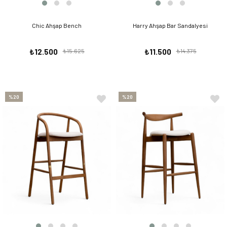
Chic Ahşap Bench
Harry Ahşap Bar Sandalyesi
₺12.500
₺15.625
₺11.500
₺14.375
%20
%20