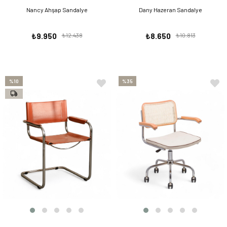
Nancy Ahşap Sandalye
Dany Hazeran Sandalye
₺9.950
₺12.438
₺8.650
₺10.813
%10
%35