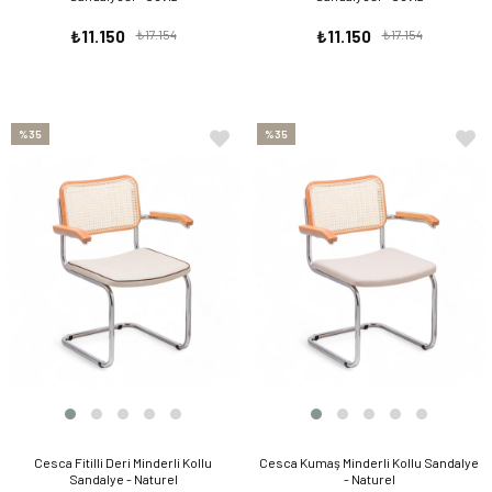
₺11.150
₺17.154
₺11.150
₺17.154
%35
%35
Cesca Fitilli Deri Minderli Kollu
Cesca Kumaş Minderli Kollu Sandalye
Sandalye - Naturel
- Naturel