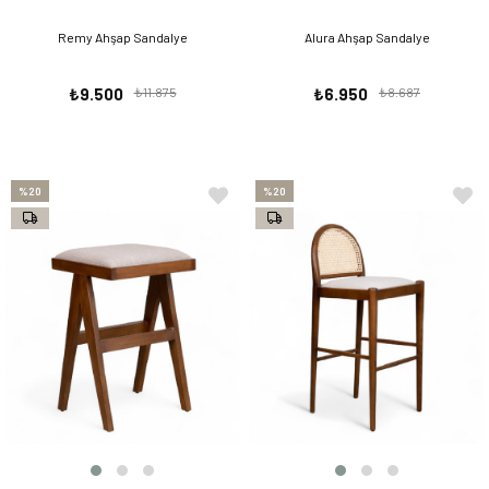
Remy Ahşap Sandalye
Alura Ahşap Sandalye
₺9.500
₺11.875
₺6.950
₺8.687
%20
%20