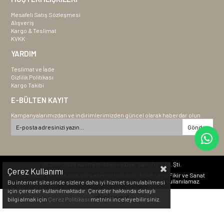
Mesafeli Satış Sözleşmesi
Alışveriş
Kargo & Teslimat
KVKK
YARDIM
Teslimat ve İade
Gizlilik Politikası
Kargo Takibi
E-BÜLTEN KAYIT
Kampanyalarımızdan ve indirimlerimizden güncel olarak haberdar olun.
Gönder
© 2011-2026 Kastra Mobilya ve Dek. San. Tic. Ltd. Şti.
Çerez Kullanımı
Bu sitede yer alan tüm görseller ve içerikler, 5846 sayılı Fikir ve Sanat
Eserleri Kanunu kapsamında korunmakta olup izinsiz kullanılamaz.
Bu internet sitesinde sizlere daha iyi hizmet sunulabilmesi
için çerezler kullanılmaktadır. Çerezler hakkında detaylı
bilgi almak için
Çerez Politikası
metnini inceleyebilirsiniz.