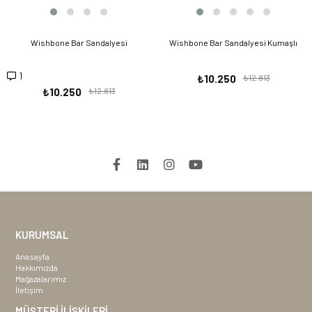
Wishbone Bar Sandalyesi
Wishbone Bar Sandalyesi Kumaşlı
1
₺10.250
₺12.813
₺10.250
₺12.813
KURUMSAL
Anasayfa
Hakkımızda
Mağazalarımız
İletişim
MÜŞTERİ İLİŞKİLERİ