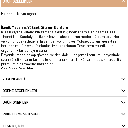
ÜRÜN ÖZELLIKLERI
Malzeme: Kayın Ağacı
İkonik Tasarım, Yüksek Oturum Konforu
Klasik Viyana kafelerinin zamansız estetiğinden ilham alan Kastra Ease
Thonet Bar Sandalyesi, ikonik kavisli ahşap formu modern üretim teknikleri
ve konfor odaklı detaylarla yeniden yorumluyor. Yüksek oturum gerektiren
bar, ada mutfak ve kafe alanları için tasarlanan Ease, hem estetik hem
ergonomik bir deneyim sunar.
Dayanıklı masif ahşap gövdesi ve deri dokulu döşemeli oturumu sayesinde
uzun süreli kullanımlarda bile konforunu korur. Mekânlara sıcak, karakterli ve
premium bir atmosfer kazandırır.
Öne Çıkan Özellikler
İkonik Thonet Tasarımı
Zamansız kavisli ahşap formu ile klasik ve modern mekânlara uyum sağlar.
YORUMLAR
(0)
Konforlu Döşemeli Oturum
Deri dokulu kumaş kaplama, uzun süreli oturumlarda rahatlık sunar.
ÖDEME SEÇENEKLERI
Masif Ahşap Gövde
Dayanıklı, sağlam ve uzun ömürlü kullanım için yüksek kaliteli ahşaptan
üretilmiştir.
ÜRÜN ÖNERILERI
Bar ve Ada Mutfaklar İçin İdeal Yükseklik
Ergonomik oturum ölçüleri ile kullanıcı konforu ön plandadır.
PAKETLEME VE KARGO
Yoğun Kullanıma Uygun
Kafe, restoran, otel ve ev kullanımı için dayanıklı yapı.
Kolay Temizlenebilir Yüzey
TEKNIK ÇIZIM