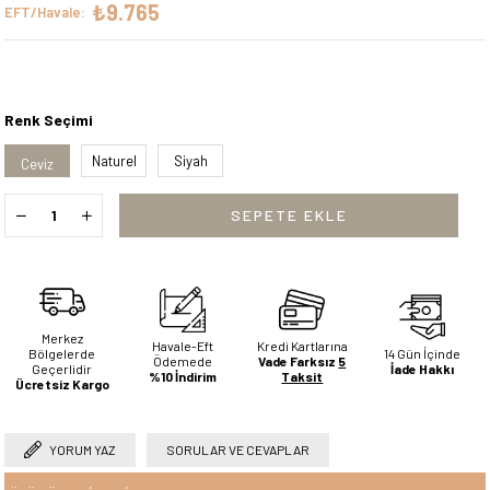
₺9.765
EFT/Havale:
Renk Seçimi
Naturel
Siyah
Ceviz
Merkez
Havale-Eft
Kredi Kartlarına
Bölgelerde
14 Gün İçinde
Ödemede
Vade Farksız
5
Geçerlidir
İade Hakkı
%10 İndirim
Taksit
Ücretsiz Kargo
YORUM YAZ
SORULAR VE CEVAPLAR