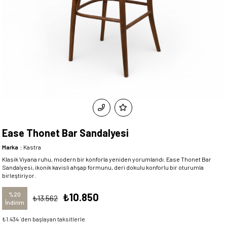
Ease Thonet Bar Sandalyesi
Marka
:
Kastra
Klasik Viyana ruhu, modern bir konforla yeniden yorumlandı. Ease Thonet Bar
Sandalyesi, ikonik kavisli ahşap formunu, deri dokulu konforlu bir oturumla
birleştiriyor.
%
20
₺10.850
₺13.562
İndirim
₺1.434
`den başlayan taksitlerle