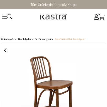
Tüm Ürünlerde Ücretsiz Kargo
Anasayfa
Sandalyeler
Bar Sandalyesi
Ease Thonet Bar Sandalyesi