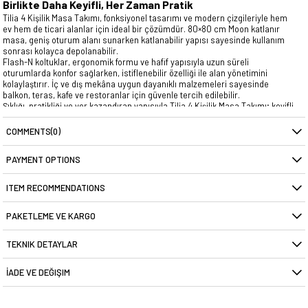
Birlikte Daha Keyifli, Her Zaman Pratik
Tilia 4 Kişilik Masa Takımı, fonksiyonel tasarımı ve modern çizgileriyle hem
ev hem de ticari alanlar için ideal bir çözümdür. 80×80 cm Moon katlanır
masa, geniş oturum alanı sunarken katlanabilir yapısı sayesinde kullanım
sonrası kolayca depolanabilir.
Flash-N koltuklar, ergonomik formu ve hafif yapısıyla uzun süreli
oturumlarda konfor sağlarken, istiflenebilir özelliği ile alan yönetimini
kolaylaştırır. İç ve dış mekâna uygun dayanıklı malzemeleri sayesinde
balkon, teras, kafe ve restoranlar için güvenle tercih edilebilir.
Şıklığı, pratikliği ve yer kazandıran yapısıyla Tilia 4 Kişilik Masa Takımı; keyifli
buluşmalar ve profesyonel kullanımlar için akıllı bir tercihtir.
COMMENTS
(0)
PAYMENT OPTIONS
ITEM RECOMMENDATIONS
PAKETLEME VE KARGO
TEKNIK DETAYLAR
İADE VE DEĞIŞIM