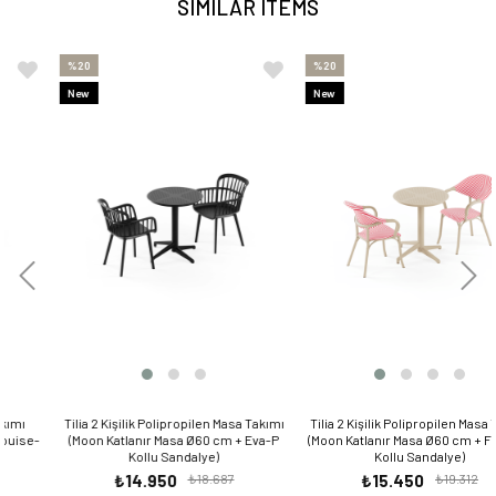
SIMILAR ITEMS
%20
%20
New
New
Item
Item
Tilia 2 Kişilik Polipropilen Masa Takımı
Tilia 2 Kişilik Polipropilen Masa Takımı
(Moon Katlanır Masa Ø60 cm + Eva-P
(Moon Katlanır Masa Ø60 cm + Flash-N
Kollu Sandalye)
Kollu Sandalye)
₺14.950
₺18.687
₺15.450
₺19.312