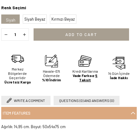
Renk Seçimi
Siyah Beyaz
Kırmızı Beyaz
Siyah
Merkez
Havale-Eft
Kredi Kartlarına
Bölgelerde
14 Gün İçinde
Ödemede
Vade Farksız
5
Geçerlidir
İade Hakkı
%10 İndirim
Taksit
Ücretsiz Kargo
WRITE A COMMENT
QUESTIONS (0) AND ANSWERS (0)
ITEM FEATURES
Ağırlık: 14,95 cm. Boyut: 50x54x75 cm