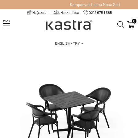
Kampanyalı Latina Masa Seti
Mağazalar
Hakkımızda
0212 675 1 585
Homepage
Bahçe Mobilyaları
Masa Sandalye Seti
0
MENU
Balkon Takımı (Moon Katlanır Masa 80X80 cm + Flash-N Kollu Sandalye)
ENGLISH - TRY