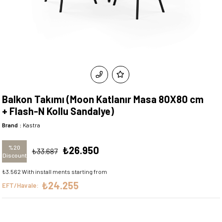
Balkon Takımı (Moon Katlanır Masa 80X80 cm
+ Flash-N Kollu Sandalye)
Brand
:
Kastra
%
20
₺26.950
₺33.687
Discount
₺3.562
With install ments starting from
₺24.255
EFT/Havale: