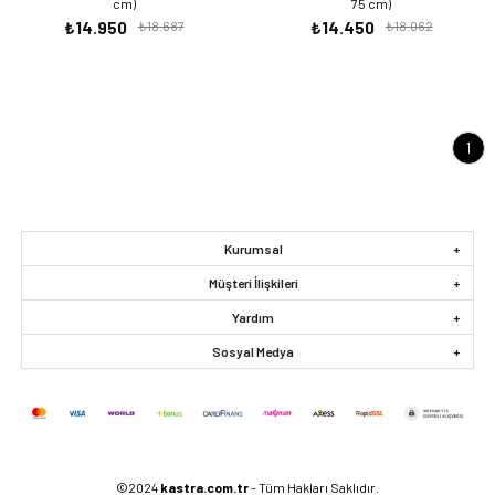
cm)
75 cm)
₺14.950
₺18.687
₺14.450
₺18.062
1
Kurumsal
Müşteri İlişkileri
Yardım
Sosyal Medya
©2024
kastra.com.tr
- Tüm Hakları Saklıdır.