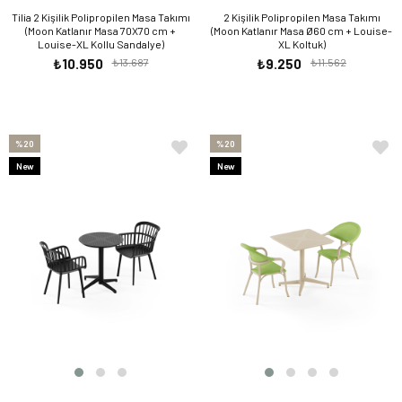
Tilia 2 Kişilik Polipropilen Masa Takımı
2 Kişilik Polipropilen Masa Takımı
(Moon Katlanır Masa 70X70 cm +
(Moon Katlanır Masa Ø60 cm + Louise-
Louise-XL Kollu Sandalye)
XL Koltuk)
₺10.950
₺13.687
₺9.250
₺11.562
%20
%20
New
New
Item
Item