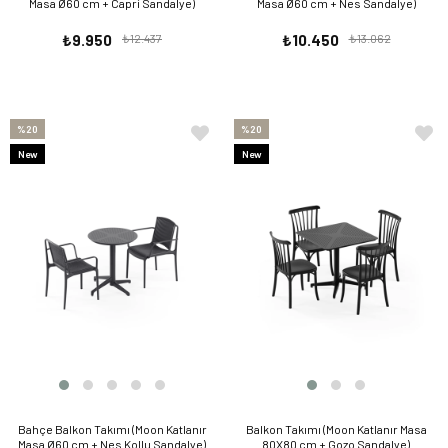
Masa Ø60 cm + Capri Sandalye)
Masa Ø60 cm + Nes Sandalye)
₺9.950
₺12.437
₺10.450
₺13.062
%20
%20
New
New
Item
Item
Bahçe Balkon Takımı (Moon Katlanır
Balkon Takımı (Moon Katlanır Masa
Masa Ø60 cm + Nes Kollu Sandalye)
80X80 cm + Gozo Sandalye)