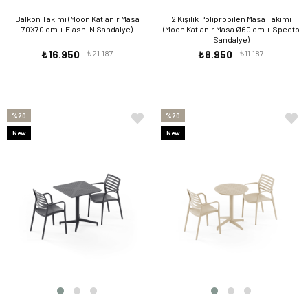
Balkon Takımı (Moon Katlanır Masa
2 Kişilik Polipropilen Masa Takımı
70X70 cm + Flash-N Sandalye)
(Moon Katlanır Masa Ø60 cm + Specto
Sandalye)
₺16.950
₺21.187
₺8.950
₺11.187
%20
%20
New
New
Item
Item