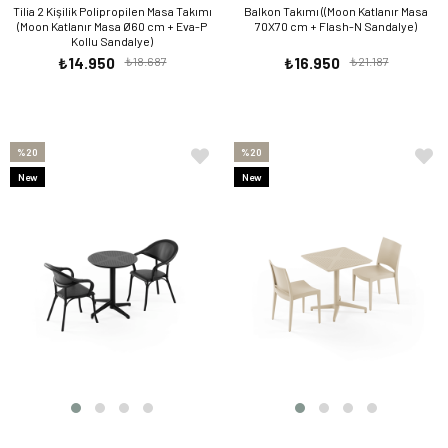
Tilia 2 Kişilik Polipropilen Masa Takımı
Balkon Takımı ((Moon Katlanır Masa
(Moon Katlanır Masa Ø60 cm + Eva-P
70X70 cm + Flash-N Sandalye)
Kollu Sandalye)
₺14.950
₺18.687
₺16.950
₺21.187
%20
%20
New
New
Item
Item