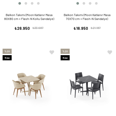
Balkon Takımı (Moon Katlanır Masa
Balkon Takımı (Moon Katlanır Masa
80X80 cm + Flash-N Kollu Sandalye)
70X70 cm + Flash-N Sandalye)
₺26.950
₺33.687
₺16.950
₺21.187
%20
%20
New
New
Item
Item