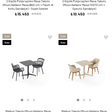
2 Kişilik Polipropilen Masa Takımı
2 Kişilik Polipropilen Masa Takımı
(Moon Katlanır Masa Ø60 cm + Flash-N
(Moon Katlanır Masa 70X70 cm +
Kollu Sandalye) - Siyah İskelet
Specto Sandalye)
₺15.450
₺19.312
₺10.450
₺13.063
%20
%20
New
New
Item
Item
Balkon Takımı (Moon Katlanır Masa
Balkon Takımı (Moon Katlanır Masa