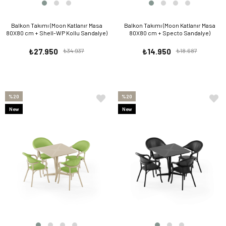
Balkon Takımı (Moon Katlanır Masa
Balkon Takımı (Moon Katlanır Masa
80X80 cm + Shell-WP Kollu Sandalye)
80X80 cm + Specto Sandalye)
₺27.950
₺34.937
₺14.950
₺18.687
%20
%20
New
New
Item
Item