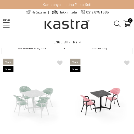
Kampanyalı Latina Masa Seti
Mağazalar
Hakkımızda
0212 675 1 585
Homepage
Bahçe Mobilyaları
Masa Sandalye Seti
0
MENU
ENGLISH - TRY
Sort
Filtering
%20
%20
New
New
Item
Item