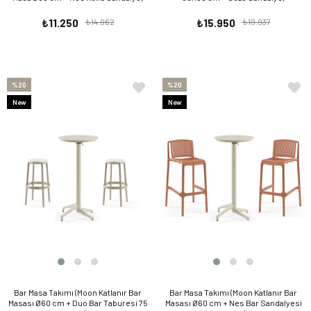
₺11.250
₺14.062
₺15.950
₺19.937
%20
%20
New
New
Item
Item
Bar Masa Takımı (Moon Katlanır Bar
Bar Masa Takımı (Moon Katlanır Bar
Masası Ø60 cm + Duo Bar Taburesi 75
Masası Ø60 cm + Nes Bar Sandalyesi