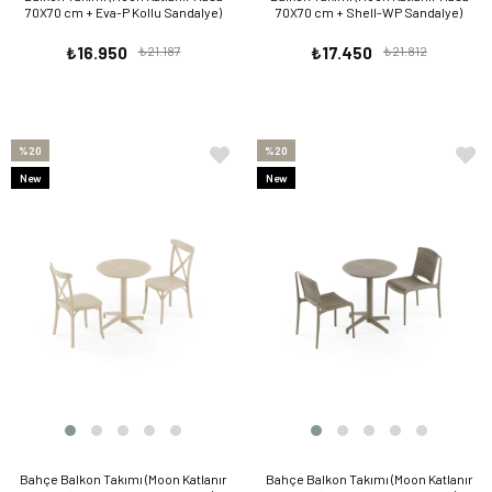
70X70 cm + Eva-P Kollu Sandalye)
70X70 cm + Shell-WP Sandalye)
₺16.950
₺21.187
₺17.450
₺21.812
%20
%20
New
New
Item
Item
Bahçe Balkon Takımı (Moon Katlanır
Bahçe Balkon Takımı (Moon Katlanır