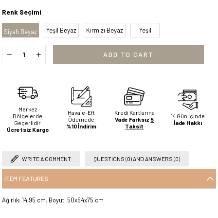
Renk Seçimi
Yeşil Beyaz
Kırmızı Beyaz
Yeşil
Siyah Beyaz
Merkez
Havale-Eft
Kredi Kartlarına
Bölgelerde
14 Gün İçinde
Ödemede
Vade Farksız
5
Geçerlidir
İade Hakkı
%10 İndirim
Taksit
Ücretsiz Kargo
WRITE A COMMENT
QUESTIONS (0) AND ANSWERS (0)
ITEM FEATURES
Ağırlık: 14,95 cm. Boyut: 50x54x75 cm