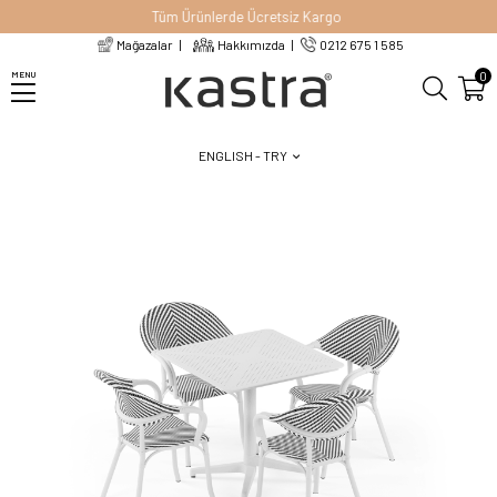
Tüm Ürünlerde Ücretsiz Kargo
Mağazalar
Hakkımızda
0212 675 1 585
Homepage
Bahçe Mobilyaları
Masa Sandalye Seti
0
MENU
Balkon Takımı (Moon Katlanır Masa 80X80 cm + Flash-N Kollu Sandalye)
ENGLISH - TRY