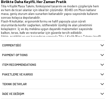
Birlikte Daha Keyifli, Her Zaman Pratik
Tilia 4 Kişilik Masa Takımı, fonksiyonel tasarımı ve modern çizgileriyle hem
ev hem de ticari alanlar için ideal bir çözümdür. 80×80 cm Moon katlanır
masa, geniş oturum alanı sunarken katlanabilir yapısı sayesinde kullanım
sonrası kolayca depolanabilir.
Flash-N koltuklar, ergonomik formu ve hafif yapısıyla uzun süreli
oturumlarda konfor sağlarken, istiflenebilir özelliği ile alan yönetimini
kolaylaştırır. İç ve dış mekâna uygun dayanıklı malzemeleri sayesinde
balkon, teras, kafe ve restoranlar için güvenle tercih edilebilir.
Şıklığı, pratikliği ve yer kazandıran yapısıyla Tilia 4 Kişilik Masa Takımı; keyifli
buluşmalar ve profesyonel kullanımlar için akıllı bir tercihtir.
COMMENTS
(0)
PAYMENT OPTIONS
ITEM RECOMMENDATIONS
PAKETLEME VE KARGO
TEKNIK DETAYLAR
İADE VE DEĞIŞIM