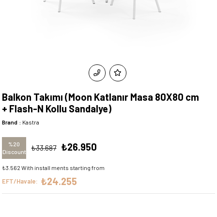
Balkon Takımı (Moon Katlanır Masa 80X80 cm
+ Flash-N Kollu Sandalye)
Brand
:
Kastra
%
20
₺26.950
₺33.687
Discount
₺3.562
With install ments starting from
₺24.255
EFT/Havale: