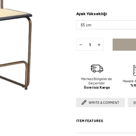
Ayak Yüksekliği
Merkez Bölgelerde
Havale-
Geçerlidir
%10
Ücretsiz Kargo
WRITE A COMMENT
Q
ITEM FEATURES