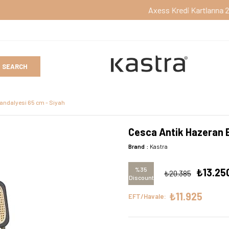
Axess Kredi Kartlarına 2 Taksit
andalyesi 65 cm - Siyah
Cesca Antik Hazeran B
Brand
:
Kastra
%
35
₺13.25
₺20.385
Discount
₺11.925
EFT/Havale: