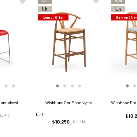
%20
%20
Item on Offer
Item on Offer
andalyesi
Wishbone Bar Sandalyesi
Wishbone Bar 
1
₺10.
₺7.812
₺10.250
₺12.813