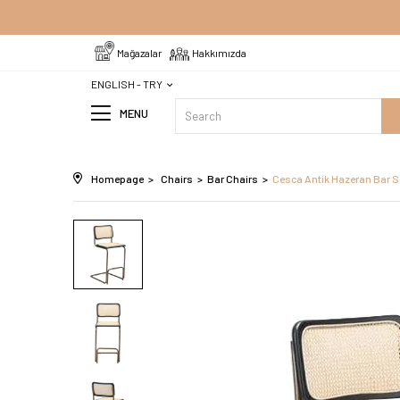
Mağazalar
Hakkımızda
ENGLISH - TRY
MENU
Homepage
Chairs
Bar Chairs
Cesca Antik Hazeran Bar S