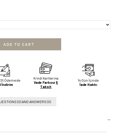
Kredi Kartlarına
Eft Ödemede
14 Gün İçinde
Vade Farksız
5
 İndirim
İade Hakkı
Taksit
UESTIONS (0) AND ANSWERS (0)