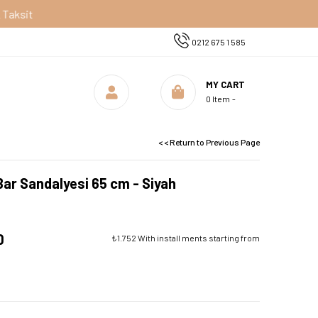
0212 675 1 585
MY CART
0
Item
< < Return to Previous Page
ar Sandalyesi 65 cm - Siyah
0
₺1.752
With install ments starting from