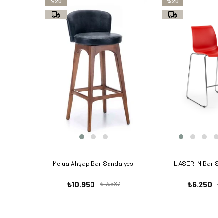
%20
%20
Melua Ahşap Bar Sandalyesi
LASER-M Bar S
₺10.950
₺6.250
₺13.687