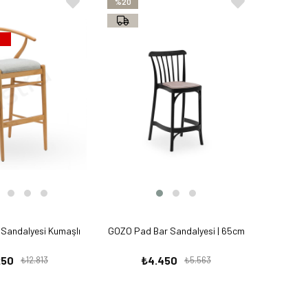
%20
Sandalyesi Kumaşlı
GOZO Pad Bar Sandalyesi | 65cm
250
₺4.450
₺12.813
₺5.563