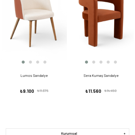
Lumos Sandalye
Sera Kumaş Sandalye
₺9.100
₺11.375
₺11.560
₺14.450
Kurumsal