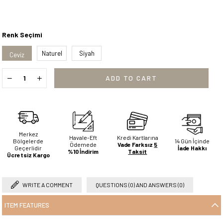
Renk Seçimi
Naturel
Siyah
Ceviz
Merkez
Havale-Eft
Kredi Kartlarına
Bölgelerde
14 Gün İçinde
Ödemede
Vade Farksız
5
Geçerlidir
İade Hakkı
%10 İndirim
Taksit
Ücretsiz Kargo
WRITE A COMMENT
QUESTIONS (0) AND ANSWERS (0)
ITEM FEATURES