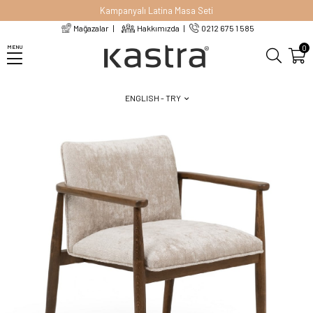
Kampanyalı Latina Masa Seti
Mağazalar
Hakkımızda
0212 675 1 585
Homepage
Chairs
Kumaş Sandalyeler
Elvio Sandalye
0
MENU
ENGLISH - TRY