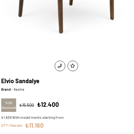
Elvio Sandalye
Brand
:
Kastra
%
20
₺12.400
₺15.500
Discount
₺1.639
With install ments starting from
₺11.160
EFT/Havale: