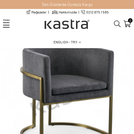
Tüm Ürünlerde Ücretsiz Kargo
Mağazalar
Hakkımızda
0212 675 1 585
Homepage
Chairs
Metal Chairs
Enzo Sandalye
0
MENU
ENGLISH - TRY