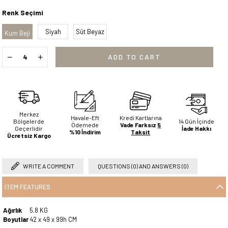
Renk Seçimi
Siyah
Süt Beyaz
Kum Beji
Merkez
Havale-Eft
Kredi Kartlarına
Bölgelerde
14 Gün İçinde
Ödemede
Vade Farksız
5
Geçerlidir
İade Hakkı
%10 İndirim
Taksit
Ücretsiz Kargo
WRITE A COMMENT
QUESTIONS (0) AND ANSWERS (0)
ITEM FEATURES
Ağırlık
5.8 KG
Boyutlar
42 x 49 x 99h CM