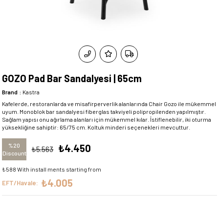
GOZO Pad Bar Sandalyesi | 65cm
Brand
:
Kastra
Kafelerde, restoranlarda ve misafirperverlik alanlarında Chair Gozo ile mükemmel
uyum. Monoblok bar sandalyesi fiberglas takviyeli polipropilenden yapılmıştır.
Sağlam yapısı onu ağırlama alanları için mükemmel kılar. İstiflenebilir, iki oturma
yüksekliğine sahiptir: 65/75 cm. Koltuk minderi seçenekleri mevcuttur.
%
20
₺4.450
₺5.563
Discount
₺588
With install ments starting from
₺4.005
EFT/Havale: