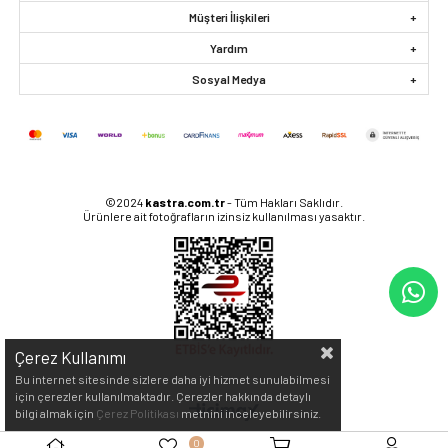
Müşteri İlişkileri
Yardım
Sosyal Medya
©2024
kastra.com.tr
- Tüm Hakları Saklıdır.
Ürünlere ait fotoğrafların izinsiz kullanılması yasaktır.
Çerez Kullanımı
Bu internet sitesinde sizlere daha iyi hizmet sunulabilmesi
için çerezler kullanılmaktadır. Çerezler hakkında detaylı
bilgi almak için
Çerez Politikası
metnini inceleyebilirsiniz.
0