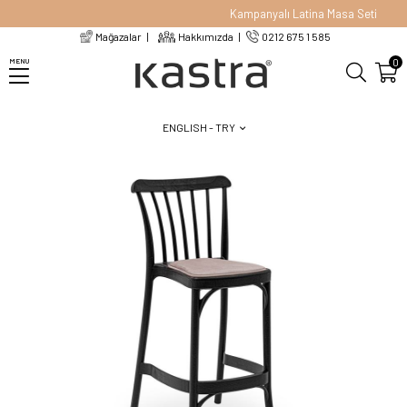
Kampanyalı Latina Masa Seti
Mağazalar
Hakkımızda
0212 675 1 585
Homepage
Chairs
Bar Chairs
GOZO Pad Bar Sandalyesi | 65cm
0
MENU
ENGLISH - TRY