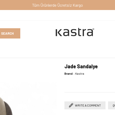
rgo
Jade Sandalye
Brand
:
Kastra
WRITE A COMMENT
Q