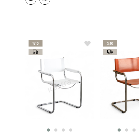
%10
%10