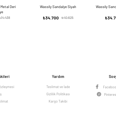
Metal Deri
Wassily Sandalye Siyah
Wassily Sand
ye
₺34.700
₺34.
₺14.438
₺40.625
şkileri
Yardım
Sos
Sözleşmesi
Teslimat ve İade
Facebo
iş
Gizlilik Politikası
Pinteres
slimat
Kargo Takibi