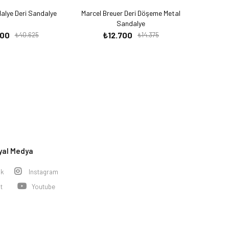
alye Deri Sandalye
Marcel Breuer Deri Döşeme Metal
Sandalye
700
₺12.700
₺40.625
₺14.375
yal Medya
ok
Instagram
t
Youtube