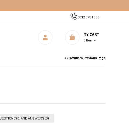
0212 675 1 585
MY CART
0
Item
< < Return to Previous Page
UESTIONS (0) AND ANSWERS (0)