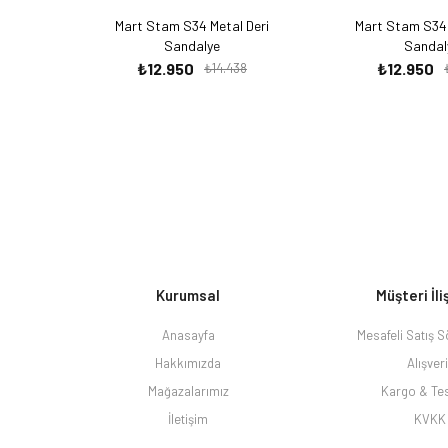
Mart Stam S34 Metal Deri
Mart Stam S34 
Sandalye
Sandal
₺12.950
₺12.950
₺14.438
Kurumsal
Müşteri İli
Anasayfa
Mesafeli Satış 
Hakkımızda
Alışver
Mağazalarımız
Kargo & Te
İletişim
KVKK