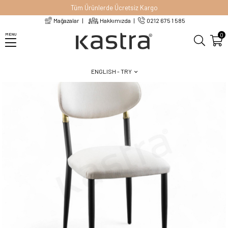
Tüm Ürünlerde Ücretsiz Kargo
Mağazalar
Hakkımızda
0212 675 1 585
Homepage
Chairs
Metal Chairs
Jude Sandalye
0
MENU
ENGLISH - TRY