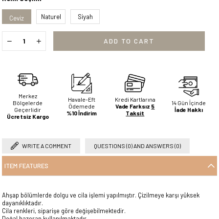
Naturel
Siyah
Ceviz
Merkez
Havale-Eft
Kredi Kartlarına
Bölgelerde
14 Gün İçinde
Ödemede
Vade Farksız
5
Geçerlidir
İade Hakkı
%10 İndirim
Taksit
Ücretsiz Kargo
WRITE A COMMENT
QUESTIONS (0) AND ANSWERS (0)
ITEM FEATURES
Ahşap bölümlerde dolgu ve cila işlemi yapılmıştır. Çizilmeye karşı yüksek
dayanıklıktadır.
Cila renkleri, siparişe göre değişebilmektedir.
Doğal hazeran kullanılmaktadır