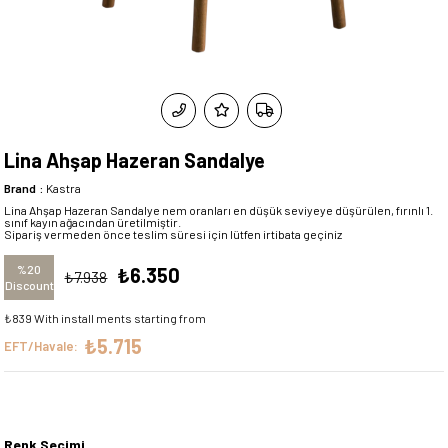
Lina Ahşap Hazeran Sandalye
Brand
:
Kastra
Lina Ahşap Hazeran Sandalye nem oranları en düşük seviyeye düşürülen, fırınlı 1.
sınıf kayın ağacından üretilmiştir.
Sipariş vermeden önce teslim süresi için lütfen irtibata geçiniz
%
20
₺6.350
₺7.938
Discount
₺839
With install ments starting from
₺5.715
EFT/Havale:
Renk Seçimi