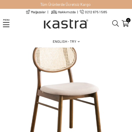
Tüm Ürünlerde Ücretsiz Kargo
Mağazalar
Hakkımızda
0212 675 1 585
Homepage
Chairs
Wooden Chairs
Lina Ahşap Hazeran Sandalye
0
MENU
ENGLISH - TRY