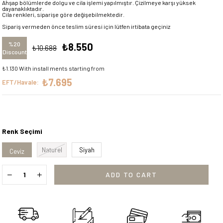
Ahşap bölümlerde dolgu ve cila işlemi yapılmıştır. Çizilmeye karşı yüksek
dayanaklıktadır.
Cila renkleri, siparişe göre değişebilmektedir.
Sipariş vermeden önce teslim süresi için lütfen irtibata geçiniz
%
20
₺8.550
₺10.688
Discount
₺1.130
With install ments starting from
₺7.695
EFT/Havale:
Renk Seçimi
Naturel
Siyah
Ceviz