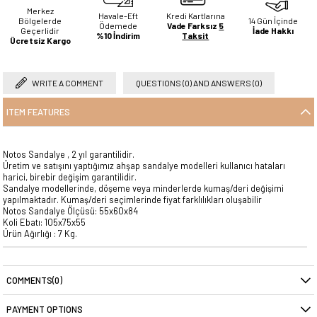
Merkez
Havale-Eft
Kredi Kartlarına
Bölgelerde
14 Gün İçinde
Ödemede
Vade Farksız
5
Geçerlidir
İade Hakkı
%10 İndirim
Taksit
Ücretsiz Kargo
WRITE A COMMENT
QUESTIONS (0) AND ANSWERS (0)
ITEM FEATURES
Notos Sandalye , 2 yıl garantilidir.
Üretim ve satışını yaptığımız ahşap sandalye modelleri kullanıcı hataları
harici, birebir değişim garantilidir.
Sandalye modellerinde, döşeme veya minderlerde kumaş/deri değişimi
yapılmaktadır. Kumaş/deri seçimlerinde fiyat farklılıkları oluşabilir
Notos Sandalye Ölçüsü: 55x60x84
Koli Ebatı: 105x75x55
Ürün Ağırlığı : 7 Kg.
COMMENTS
(0)
PAYMENT OPTIONS