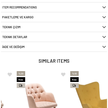
ITEM RECOMMENDATIONS
PAKETLEME VE KARGO
TEKNIK ÇIZIM
TEKNIK DETAYLAR
İADE VE DEĞIŞIM
SIMILAR ITEMS
%20
%10
New
New
Item
Item