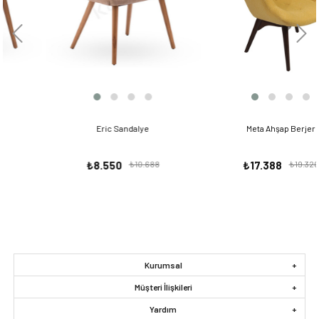
Eric Sandalye
Meta Ahşap Berjer
₺8.550
₺10.688
₺17.388
₺19.320
Kurumsal
Müşteri İlişkileri
Yardım