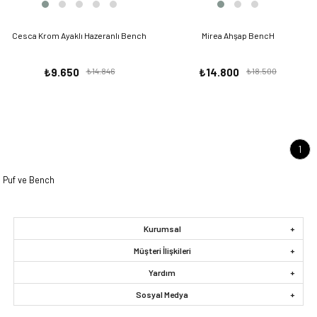
Cesca Krom Ayaklı Hazeranlı Bench
Mirea Ahşap BencH
₺9.650
₺14.846
₺14.800
₺18.500
1
Puf ve Bench
Kurumsal
Müşteri İlişkileri
Yardım
Sosyal Medya