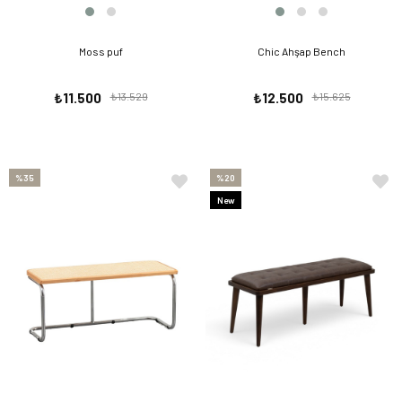
Moss puf
Chic Ahşap Bench
₺11.500
₺13.529
₺12.500
₺15.625
%35
%20
New
Item