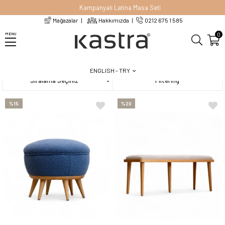
Kampanyalı Latina Masa Seti
Mağazalar
Hakkımızda
0212 675 1 585
Homepage
Koltuklar
Puf ve Bench
0
MENU
ENGLISH - TRY
Sort
Filtering
%15
%20