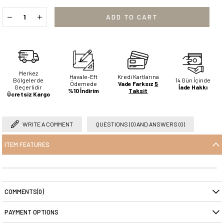
Merkez
Havale-Eft
Kredi Kartlarına
Bölgelerde
14 Gün İçinde
Ödemede
Vade Farksız
5
Geçerlidir
İade Hakkı
%10 İndirim
Taksit
Ücretsiz Kargo
WRITE A COMMENT
QUESTIONS (0) AND ANSWERS (0)
ITEM FEATURES
COMMENTS
(0)
PAYMENT OPTIONS