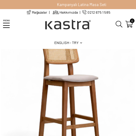
Kampanyalı Latina Masa Seti
Mağazalar
Hakkımızda
0212 675 1 585
Homepage
Chairs
Bar Chairs
Sierra Hazeran Bar Sandalyesi
0
MENU
ENGLISH - TRY