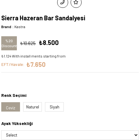
Sierra Hazeran Bar Sandalyesi
Brand
:
Kastra
%
20
₺8.500
₺10.625
Discount
₺1.124
With install ments starting from
₺7.650
EFT/Havale:
Renk Seçimi
Naturel
Siyah
Ceviz
Ayak Yüksekliği