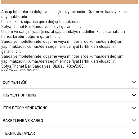
Ahşap bölümlerde dolgu ve cila işlemi yapılmıştır. Çizilmeye karşı yüksek
dayanaklıktadır.
Cila renkleri, siparişe göre değişebilmektedir.
Sofya Thonet Bar Sandalyesi, 2 yıl garantilidir.
Üretim ve satışını yaptığımız ahşap sandalye modelleri kullanıcı hataları
harici, birebir değişim garantilidir.
Sandalye modellerinde, döşeme veya minderlerde kumaş/deri değişimi
yapılmaktadır. Kumaş/deri seçimlerinde fiyat farklılıkları oluşabilir.
garantilidir.
Sandalye modellerinde, döşeme veya minderlerde kumaş/deri değişimi
yapılmaktadır. Kumaş/deri seçimlerinde fiyat farklılıkları oluşabilir.
Sofya Thonet Bar Sandalyesi Ölçüsü: 40x45x86
Koli Ebatı: 105x75x55
Ürün Ağırlığı : 3,1 Kg.
COMMENTS
(0)
PAYMENT OPTIONS
ITEM RECOMMENDATIONS
PAKETLEME VE KARGO
TEKNIK DETAYLAR