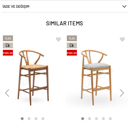
İADE VE DEĞIŞIM
SIMILAR ITEMS
%20
%20
Item on
Item on
Offer
Offer