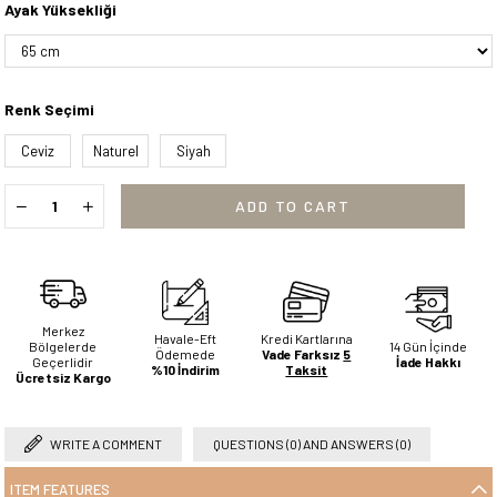
Ayak Yüksekliği
Renk Seçimi
Ceviz
Naturel
Siyah
Merkez
Havale-Eft
Kredi Kartlarına
Bölgelerde
14 Gün İçinde
Ödemede
Vade Farksız
5
Geçerlidir
İade Hakkı
%10 İndirim
Taksit
Ücretsiz Kargo
WRITE A COMMENT
QUESTIONS (0) AND ANSWERS (0)
ITEM FEATURES