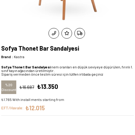
Sofya Thonet Bar Sandalyesi
Brand
:
Kastra
Sofya Thonet Bar Sandalyesi
nem oranları en düşük seviyeye düşürülen, fırınlı 1.
sınıf kayın ağacından üretilmiştir.
Sipariş vermeden önce teslim süresi için lütfen irtibata geçiniz
%
20
₺13.350
₺16.687
Discount
₺1.765
With install ments starting from
₺12.015
EFT/Havale: