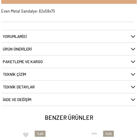
Even Metal Sandalye: 62x58x75
YORUMLAR
(0)
ÜRÜN ÖNERILERI
PAKETLEME VE KARGO
TEKNIK ÇIZIM
TEKNIK DETAYLAR
İADE VE DEĞIŞIM
BENZER ÜRÜNLER
%20
%20