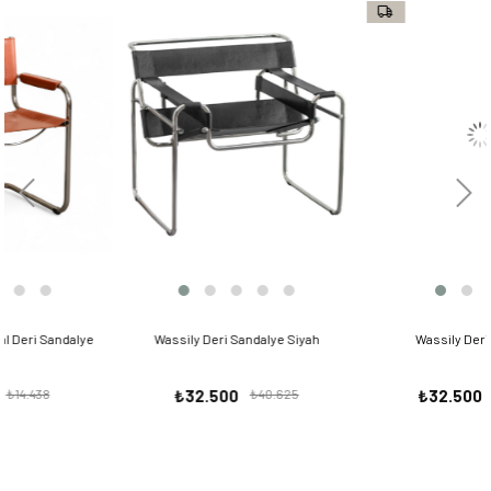
alye
Wassily Deri Sandalye Siyah
Wassily Deri Sandalye
₺32.500
₺40.625
₺32.500
₺40.625