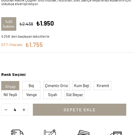
bulunan klasik çizgiler onu mutfak, restoran, otel, bahçe veya teras kullanımı için
oldukça elverişli kılıyor.
%
20
₺1.950
₺2.438
İndirim
₺258
`den başlayan taksitlerle
₺1.755
EFT/Havale:
Renk Seçimi
Bej
Çimento Grisi
Kum Beji
Kiremit
Ahşap
Nil Yeşili
Venge
Siyah
Süt Beyaz