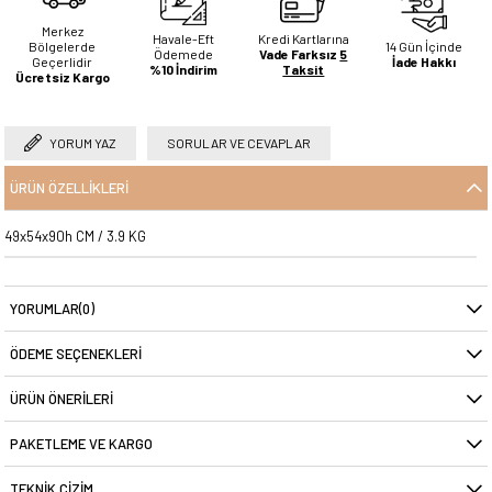
Merkez
Havale-Eft
Kredi Kartlarına
Bölgelerde
14 Gün İçinde
Ödemede
Vade Farksız
5
Geçerlidir
İade Hakkı
%10 İndirim
Taksit
Ücretsiz Kargo
YORUM YAZ
SORULAR VE CEVAPLAR
ÜRÜN ÖZELLIKLERI
49x54x90h CM / 3.9 KG
YORUMLAR
(0)
ÖDEME SEÇENEKLERI
ÜRÜN ÖNERILERI
PAKETLEME VE KARGO
TEKNIK ÇIZIM