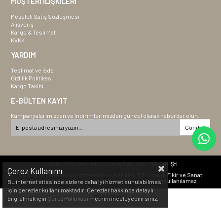
MÜŞTERİ İLİŞKİLERİ
Mesafeli Satış Sözleşmesi
Alışveriş
Kargo & Teslimat
KVKK
YARDIM
Teslimat ve İade
Gizlilik Politikası
Kargo Takibi
E-BÜLTEN KAYIT
Kampanyalarımızdan ve indirimlerimizden güncel olarak haberdar olun.
Gönder
© 2011-2026 Kastra Mobilya ve Dek. San. Tic. Ltd. Şti.
Çerez Kullanımı
Bu sitede yer alan tüm görseller ve içerikler, 5846 sayılı Fikir ve Sanat
Eserleri Kanunu kapsamında korunmakta olup izinsiz kullanılamaz.
Bu internet sitesinde sizlere daha iyi hizmet sunulabilmesi
için çerezler kullanılmaktadır. Çerezler hakkında detaylı
bilgi almak için
Çerez Politikası
metnini inceleyebilirsiniz.