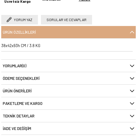
Ücretsiz Kargo
YORUM YAZ
SORULAR VE CEVAPLAR
ÜRÜN ÖZELLIKLERI
38x42x93h CM / 3.8 KG
YORUMLAR
(0)
ÖDEME SEÇENEKLERI
ÜRÜN ÖNERILERI
PAKETLEME VE KARGO
TEKNIK DETAYLAR
İADE VE DEĞIŞIM