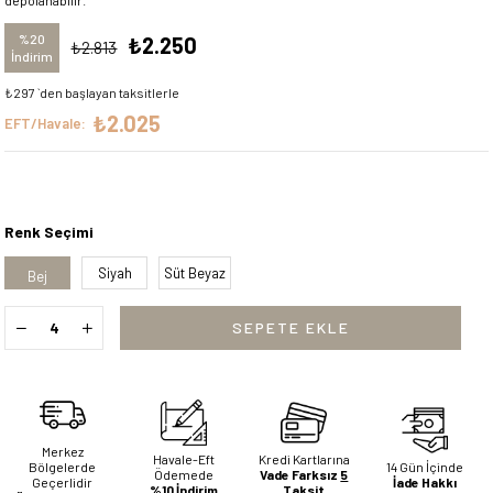
depolanabilir.
%
20
₺2.250
₺2.813
İndirim
₺297
`den başlayan taksitlerle
₺2.025
EFT/Havale:
Renk Seçimi
Siyah
Süt Beyaz
Bej
Merkez
Havale-Eft
Kredi Kartlarına
Bölgelerde
14 Gün İçinde
Ödemede
Vade Farksız
5
Geçerlidir
İade Hakkı
%10 İndirim
Taksit