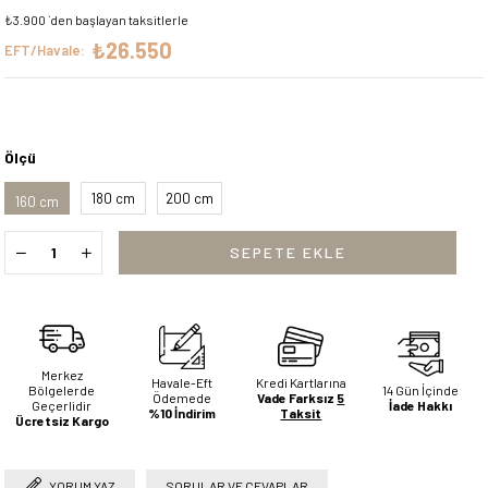
₺3.900
`den başlayan taksitlerle
₺26.550
EFT/Havale:
Ölçü
180 cm
200 cm
160 cm
Merkez
Havale-Eft
Kredi Kartlarına
Bölgelerde
14 Gün İçinde
Ödemede
Vade Farksız
5
Geçerlidir
İade Hakkı
%10 İndirim
Taksit
Ücretsiz Kargo
YORUM YAZ
SORULAR VE CEVAPLAR