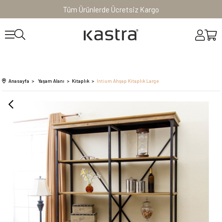
Tüm Ürünlerde Ücretsiz Kargo
Anasayfa
Yaşam Alanı
Kitaplık
Intium Ahşap Kitaplık Large