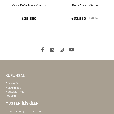
Veyra Doğal Meşe Kitaplık
Book Ahşap Kitaplık
₺39.800
₺33.950
₺40.740
KURUMSAL
Anasayfa
Hakkımızda
Mağazalarımız
İletişim
MÜŞTERİ İLİŞKİLERİ
Mesafeli Satış Sözleşmesi