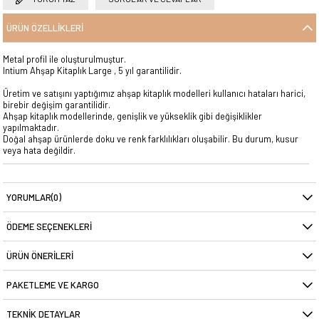
ÜRÜN ÖZELLIKLERI
Metal profil ile oluşturulmuştur.
Intium Ahşap Kitaplık Large , 5 yıl garantilidir.
Üretim ve satışını yaptığımız ahşap kitaplık modelleri kullanıcı hataları harici,
birebir değişim garantilidir.
Ahşap kitaplık modellerinde, genişlik ve yükseklik gibi değişiklikler
yapılmaktadır.
Doğal ahşap ürünlerde doku ve renk farklılıkları oluşabilir. Bu durum, kusur
veya hata değildir.
YORUMLAR
(0)
ÖDEME SEÇENEKLERI
ÜRÜN ÖNERILERI
PAKETLEME VE KARGO
TEKNIK DETAYLAR