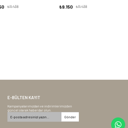
50
₺9.150
₺11.438
₺11.438
E-BÜLTEN KAYIT
Kampanyalarımızdan ve indirimlerimizden
güncel olarak haberdar olun.
Gönder