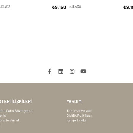
₺9.150
₺9.1
10.813
₺11.438
TERİ İLİŞKİLERİ
YARDIM
feli Satış Sözleşmesi
Teslimat ve İade
eriş
Gizlilik Politikası
o & Teslimat
Kargo Takibi
K