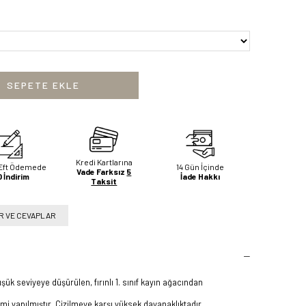
Kredi Kartlarına
Eft Ödemede
14 Gün İçinde
Vade Farksız
5
 İndirim
İade Hakkı
Taksit
 VE CEVAPLAR
k seviyeye düşürülen, fırınlı 1. sınıf kayın ağacından
mi yapılmıştır. Çizilmeye karşı yüksek dayanaklıktadır.