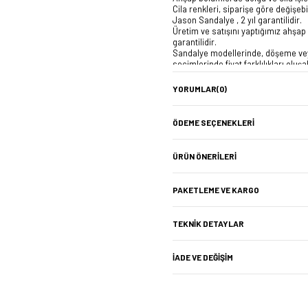
Cila renkleri, siparişe göre değişeb
Jason Sandalye , 2 yıl garantilidir.
Üretim ve satışını yaptığımız ahşap 
garantilidir.
Sandalye modellerinde, döşeme vey
seçimlerinde fiyat farklılıkları oluşab
Jason Sandalye Ölçüsü: 55x57x78
Koli Ebatı: 105x75x55
YORUMLAR
(0)
Ürün Ağırlığı : 7,9 Kg.
ÖDEME SEÇENEKLERI
ÜRÜN ÖNERILERI
PAKETLEME VE KARGO
TEKNIK DETAYLAR
İADE VE DEĞIŞIM