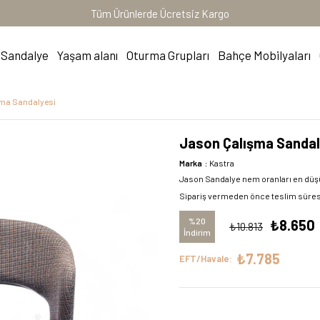
Tüm Ürünlerde Ücretsiz Kargo
Sandalye
Yaşam alanı
Oturma Grupları
Bahçe Mobilyaları
ma Sandalyesi
Jason Çalışma Sandal
Marka
:
Kastra
Jason Sandalye nem oranları en düşük 
Sipariş vermeden önce teslim süresi i
%
20
₺8.650
₺10.813
İndirim
₺7.785
EFT/Havale: