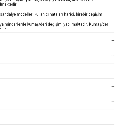
ilmektedir.
sandalye modelleri kullanıcı hataları harici, birebir değişim
a minderlerde kumaş/deri değişimi yapılmaktadır. Kumaş/deri
ilir