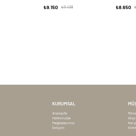
₺9.150
₺8.650
₺11.438
₺
KURUMSAL
MÜŞ
Anasayfa
Mesa
Hakkımızda
Alışv
Mağazalarımız
Karg
İletişim
KVK