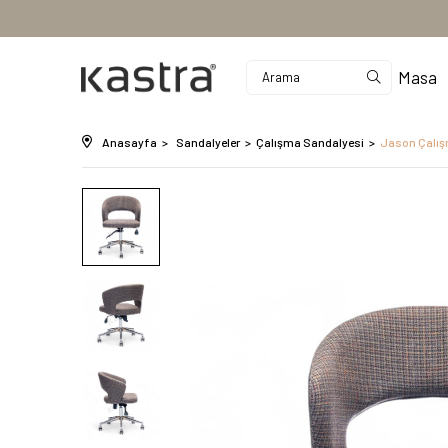
Masa
Anasayfa
Sandalyeler
Çalışma Sandalyesi
Jason Çalış