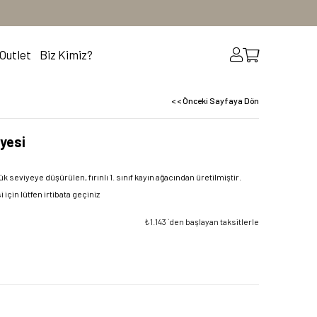
Outlet
Biz Kimiz?
< < Önceki Sayfaya Dön
yesi
seviyeye düşürülen, fırınlı 1. sınıf kayın ağacından üretilmiştir.
çin lütfen irtibata geçiniz
₺1.143
`den başlayan taksitlerle