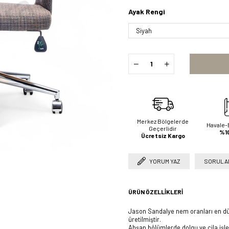
Ayak Rengi
Merkez Bölgelerde
Havale-
Geçerlidir
%10
Ücretsiz Kargo
YORUM YAZ
SORULAR
ÜRÜN ÖZELLIKLERI
Jason Sandalye nem oranları en düşü
üretilmiştir.
Ahşap bölümlerde dolgu ve cila işle