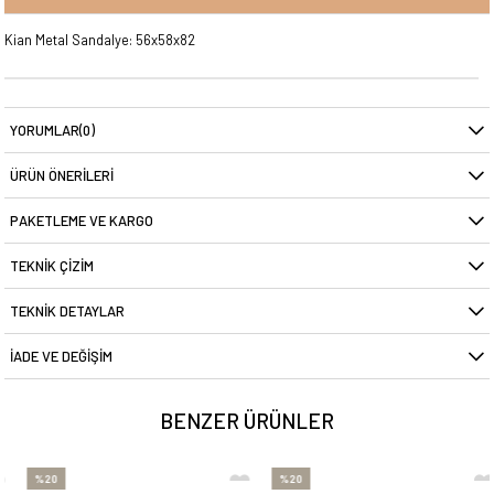
Kian Metal Sandalye: 56x58x82
YORUMLAR
(0)
ÜRÜN ÖNERILERI
PAKETLEME VE KARGO
TEKNIK ÇIZIM
TEKNIK DETAYLAR
İADE VE DEĞIŞIM
BENZER ÜRÜNLER
%20
%20