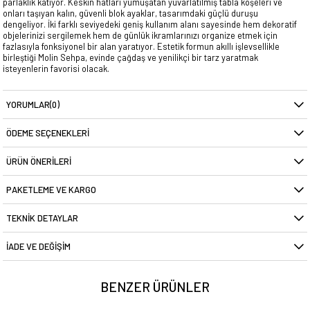
parlaklık katıyor. Keskin hatları yumuşatan yuvarlatılmış tabla köşeleri ve
onları taşıyan kalın, güvenli blok ayaklar, tasarımdaki güçlü duruşu
dengeliyor. İki farklı seviyedeki geniş kullanım alanı sayesinde hem dekoratif
objelerinizi sergilemek hem de günlük ikramlarınızı organize etmek için
fazlasıyla fonksiyonel bir alan yaratıyor. Estetik formun akıllı işlevsellikle
birleştiği Molin Sehpa, evinde çağdaş ve yenilikçi bir tarz yaratmak
isteyenlerin favorisi olacak.
YORUMLAR
(0)
ÖDEME SEÇENEKLERI
ÜRÜN ÖNERILERI
PAKETLEME VE KARGO
TEKNIK DETAYLAR
İADE VE DEĞIŞIM
BENZER ÜRÜNLER