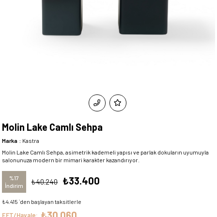
Molin Lake Camlı Sehpa
Marka
:
Kastra
Molin Lake Camlı Sehpa, asimetrik kademeli yapısı ve parlak dokuların uyumuyla
salonunuza modern bir mimari karakter kazandırıyor.
%
17
₺33.400
₺40.240
İndirim
₺4.415
`den başlayan taksitlerle
₺30.060
EFT/Havale: