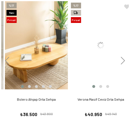
%17
%17
Yeni
Ürün
Fırsat
Fırsat
Ürünü
Ürünü
Bolero Ahşap Orta Sehpa
Verona Masif Ceviz Orta Sehpa
₺36.500
₺43.800
₺40.950
₺49.140