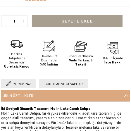
Merkez
Havale-Eft
Kredi Kartlarına
Bölgelerde
14 Gün İçinde
Ödemede
Vade Farksız
5
Geçerlidir
İade Hakkı
%10 İndirim
Taksit
Ücretsiz Kargo
YORUM YAZ
SORULAR VE CEVAPLAR
ÜRÜN ÖZELLIKLERI
İki Seviyeli Dinamik Tasarım: Molin Lake Camlı Sehpa
Molin Lake Camlı Sehpa, farklı yüksekliklerdeki iki adet kare tablanın iç içe
geçen akıllı tasarımı, yaşam alanınızda derinlik yaratırken ezber bozan bir
orta sehpa deneyimi sunuyor. Pürüzsüz lake cilanın şıklığı, üst yüzeylerde
yer alan koyu renkli cam detaylarıyla birleşerek mekana lüks ve rafine bir