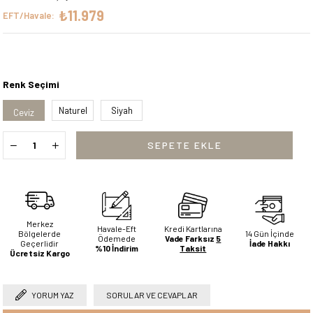
₺11.979
EFT/Havale:
Renk Seçimi
Naturel
Siyah
Ceviz
Merkez
Havale-Eft
Kredi Kartlarına
Bölgelerde
14 Gün İçinde
Ödemede
Vade Farksız
5
Geçerlidir
İade Hakkı
%10 İndirim
Taksit
Ücretsiz Kargo
YORUM YAZ
SORULAR VE CEVAPLAR