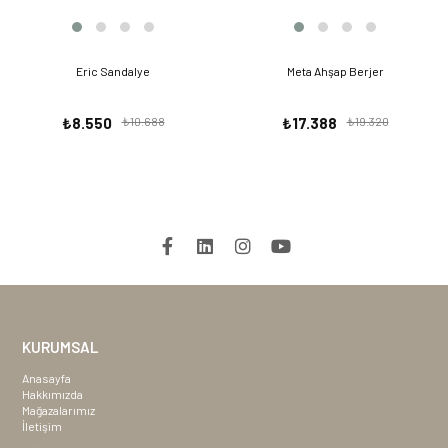
Eric Sandalye
Meta Ahşap Berjer
₺8.550
₺10.688
₺17.388
₺19.320
KURUMSAL
Anasayfa
Hakkımızda
Mağazalarımız
İletişim