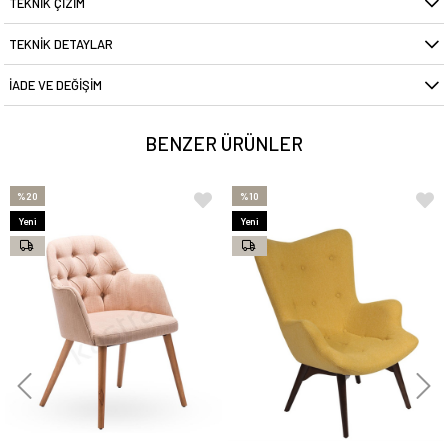
TEKNIK ÇIZIM
TEKNIK DETAYLAR
İADE VE DEĞIŞIM
BENZER ÜRÜNLER
%20
%10
Yeni
Yeni
Ürün
Ürün