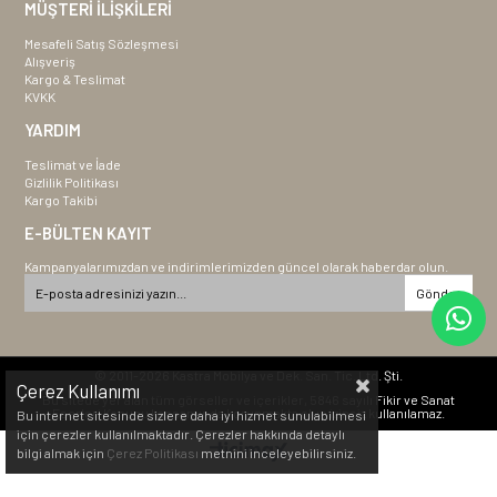
MÜŞTERİ İLİŞKİLERİ
Mesafeli Satış Sözleşmesi
Alışveriş
Kargo & Teslimat
KVKK
YARDIM
Teslimat ve İade
Gizlilik Politikası
Kargo Takibi
E-BÜLTEN KAYIT
Kampanyalarımızdan ve indirimlerimizden güncel olarak haberdar olun.
Gönder
© 2011-2026 Kastra Mobilya ve Dek. San. Tic. Ltd. Şti.
Çerez Kullanımı
Bu sitede yer alan tüm görseller ve içerikler, 5846 sayılı Fikir ve Sanat
Eserleri Kanunu kapsamında korunmakta olup izinsiz kullanılamaz.
Bu internet sitesinde sizlere daha iyi hizmet sunulabilmesi
için çerezler kullanılmaktadır. Çerezler hakkında detaylı
bilgi almak için
Çerez Politikası
metnini inceleyebilirsiniz.