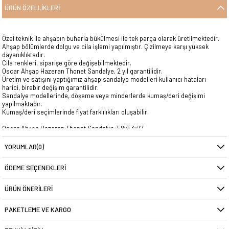
ÜRÜN ÖZELLIKLERI
Özel teknik ile ahşabın buharla bükülmesi ile tek parça olarak üretilmektedir.
Ahşap bölümlerde dolgu ve cila işlemi yapılmıştır. Çizilmeye karşı yüksek
dayanıklıktadır.
Cila renkleri, siparişe göre değişebilmektedir.
Oscar Ahşap Hazeran Thonet Sandalye, 2 yıl garantilidir.
Üretim ve satışını yaptığımız ahşap sandalye modelleri kullanıcı hataları
harici, birebir değişim garantilidir.
Sandalye modellerinde, döşeme veya minderlerde kumaş/deri değişimi
yapılmaktadır.
Kumaş/deri seçimlerinde fiyat farklılıkları oluşabilir.
Oscar Ahşap Hazeran Thonet Sandalye: 58x53x77
Ürün Ağırlığı : 5,9 Kg.
YORUMLAR
(0)
ÖDEME SEÇENEKLERI
ÜRÜN ÖNERILERI
PAKETLEME VE KARGO