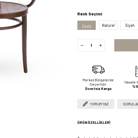
Renk Seçimi
Naturel
Siyah
Ceviz
Merkez Bölgelerde
Havale-
Geçerlidir
%10
Ücretsiz Kargo
YORUM YAZ
SORULAR
ÜRÜN ÖZELLIKLERI