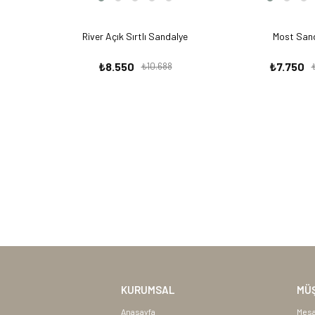
River Açık Sırtlı Sandalye
Most San
₺8.550
₺7.750
₺10.688
KURUMSAL
MÜŞ
Anasayfa
Mesa