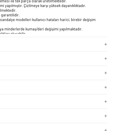
lmesi ile tek parça olarak üretilmektedir.
i yapılmıştır. Çizilmeye karşı yüksek dayanıklıktadır.
ilmektedir.
garantilidir.
sandalye modelleri kullanıcı hataları harici, birebir değişim
a minderlerde kumaş/deri değişimi yapılmaktadır.
ıkları oluşabilir.
53x77