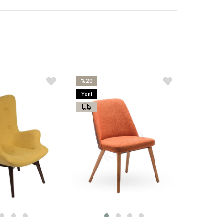
%20
Yeni
Ürün