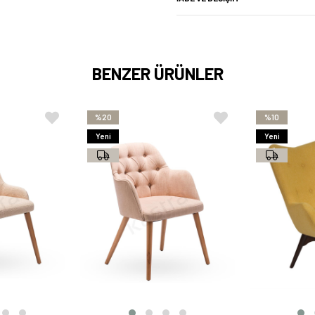
BENZER ÜRÜNLER
%20
%10
Yeni
Yeni
Ürün
Ürün