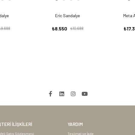
dalye
Eric Sandalye
Meta A
₺8.550
₺17.
₺9.688
₺10.688
TERİ İLİŞKİLERİ
YARDIM
feli Satış Sözleşmesi
Teslimat ve İade