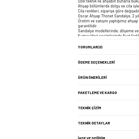
Özel teknik ile ahşabın buharla bükü
Ahşap bölümlerde dolgu ve cila işlem
Cila renkleri, siparişe göre değişeb
Oscar Ahşap Thonet Sandalye, 2 yıl 
Üretim ve satışını yaptığımız ahşap 
garantilidir.
Sandalye modellerinde, döşeme vey
Kumaş/deri seçimlerinde fiyat farklıl
Oscar Ahşap Thonet Sandalye: 58x
YORUMLAR
(0)
Ürün Ağırlığı : 5,9 Kg.
ÖDEME SEÇENEKLERI
ÜRÜN ÖNERILERI
PAKETLEME VE KARGO
TEKNIK ÇIZIM
TEKNIK DETAYLAR
İADE VE DEĞIŞIM