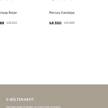
hşap Berjer
Mercury Sandalye
388
₺8.550
₺19.320
₺10.688
E-BÜLTEN KAYIT
Kampanyalarımızdan ve indirimlerimizden