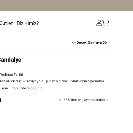
Outlet
Biz Kimiz?
< < Önceki Sayfaya Dön
Sandalye
Teslimat Tarihi
ları en düşük seviyeye düşürülen, fırınlı 1. sınıf kayın ağacından
çin lütfen irtibata geçiniz
0
₺1.658
`den başlayan taksitlerle