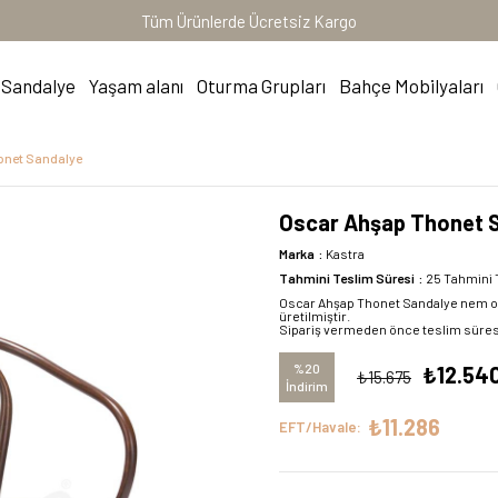
Tüm Ürünlerde Ücretsiz Kargo
Sandalye
Yaşam alanı
Oturma Grupları
Bahçe Mobilyaları
onet Sandalye
Oscar Ahşap Thonet 
Marka
:
Kastra
Tahmini Teslim Süresi
:
25 Tahmini 
Oscar Ahşap Thonet Sandalye nem oran
üretilmiştir.
Sipariş vermeden önce teslim süresi i
%
20
₺12.54
₺15.675
İndirim
₺11.286
EFT/Havale: