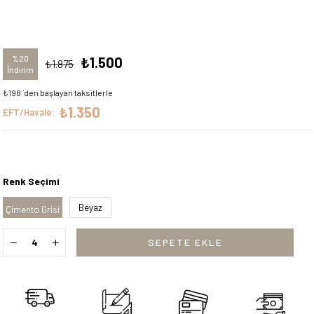
%
20
₺1.500
₺1.875
İndirim
₺198
`den başlayan taksitlerle
₺1.350
EFT/Havale:
Renk Seçimi
Beyaz
Çimento Grisi