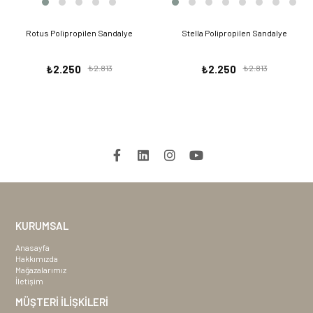
Rotus Polipropilen Sandalye
Stella Polipropilen Sandalye
₺2.250
₺2.813
₺2.250
₺2.813
KURUMSAL
Anasayfa
Hakkımızda
Mağazalarımız
İletişim
MÜŞTERİ İLİŞKİLERİ