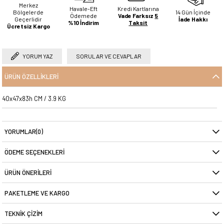
Merkez
Havale-Eft
Kredi Kartlarına
Bölgelerde
14 Gün İçinde
Ödemede
Vade Farksız
5
Geçerlidir
İade Hakkı
%10 İndirim
Taksit
Ücretsiz Kargo
YORUM YAZ
SORULAR VE CEVAPLAR
ÜRÜN ÖZELLIKLERI
40x47x83h CM / 3.9 KG
YORUMLAR
(0)
ÖDEME SEÇENEKLERI
ÜRÜN ÖNERILERI
PAKETLEME VE KARGO
TEKNIK ÇIZIM