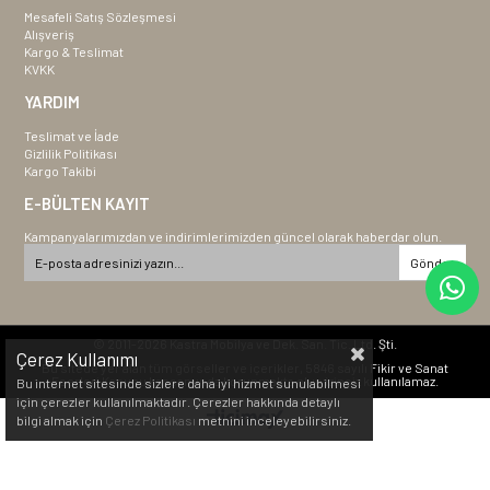
Mesafeli Satış Sözleşmesi
Alışveriş
Kargo & Teslimat
KVKK
YARDIM
Teslimat ve İade
Gizlilik Politikası
Kargo Takibi
E-BÜLTEN KAYIT
Kampanyalarımızdan ve indirimlerimizden güncel olarak haberdar olun.
Gönder
© 2011-2026 Kastra Mobilya ve Dek. San. Tic. Ltd. Şti.
Çerez Kullanımı
Bu sitede yer alan tüm görseller ve içerikler, 5846 sayılı Fikir ve Sanat
Eserleri Kanunu kapsamında korunmakta olup izinsiz kullanılamaz.
Bu internet sitesinde sizlere daha iyi hizmet sunulabilmesi
için çerezler kullanılmaktadır. Çerezler hakkında detaylı
bilgi almak için
Çerez Politikası
metnini inceleyebilirsiniz.