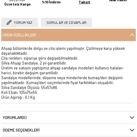
%10 İndirim
Taksit
Ücretsiz Kargo
YORUM YAZ
SORULAR VE CEVAPLAR
ÜRÜN ÖZELLIKLERI
Ahşap bölümlerde dolgu ve cila işlemi yapılmıştır. Çizilmeye karşı yüksek
dayanaklıktadır.
Cila renkleri, siparişe göre değişebilmektedir.
Silva Ahşap Sandalye, 2 yıl garantilidir.
Üretim ve satışını yaptığımız ahşap sandalye modelleri kullanıcı hataları
harici, birebir değişim garantilidir.
Sandalye modellerinde, döşeme veya minderlerde kumaş/deri değişimi
yapılmaktadır. Kumaş/deri seçimlerinde fiyat farklılıkları oluşabilir.
Silva Sandalye Ölçüsü: 55x57x86
Koli Ebatı: 105x75x55
Ürün Ağırlığı : 6,1 Kg.
YORUMLAR
(0)
ÖDEME SEÇENEKLERI