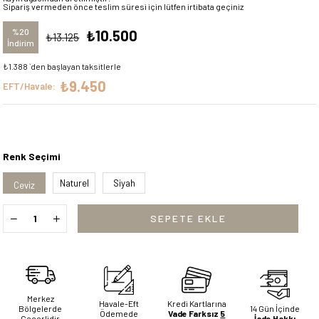
Sipariş vermeden önce teslim süresi için lütfen irtibata geçiniz
%
20
₺10.500
₺13.125
İndirim
₺1.388
`den başlayan taksitlerle
₺9.450
EFT/Havale:
Renk Seçimi
Naturel
Siyah
Ceviz
Merkez
Havale-Eft
Kredi Kartlarına
Bölgelerde
14 Gün İçinde
Ödemede
Vade Farksız
5
Geçerlidir
İade Hakkı