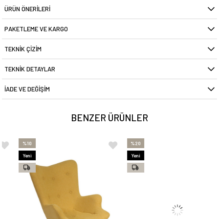
ÜRÜN ÖNERILERI
PAKETLEME VE KARGO
TEKNIK ÇIZIM
TEKNIK DETAYLAR
İADE VE DEĞIŞIM
BENZER ÜRÜNLER
%10
%20
Yeni
Yeni
Ürün
Ürün