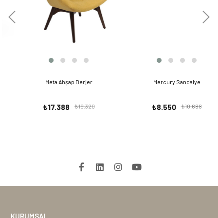
Meta Ahşap Berjer
Mercury Sandalye
₺17.388
₺19.320
₺8.550
₺10.688
KURUMSAL