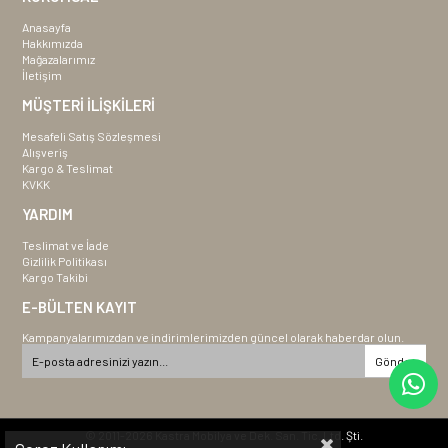
Anasayfa
Hakkımızda
Mağazalarımız
İletişim
MÜŞTERİ İLİŞKİLERİ
Mesafeli Satış Sözleşmesi
Alışveriş
Kargo & Teslimat
KVKK
YARDIM
Teslimat ve İade
Gizlilik Politikası
Kargo Takibi
E-BÜLTEN KAYIT
Kampanyalarımızdan ve indirimlerimizden güncel olarak haberdar olun.
Gönder
© 2011-2026 Kastra Mobilya ve Dek. San. Tic. Ltd. Şti.