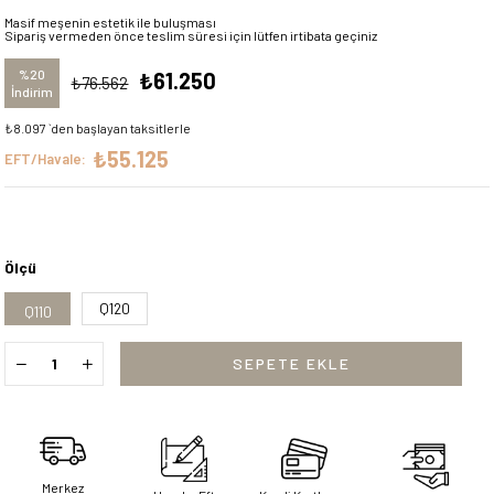
Masif meşenin estetik ile buluşması
Sipariş vermeden önce teslim süresi için lütfen irtibata geçiniz
%
20
₺61.250
₺76.562
İndirim
₺8.097
`den başlayan taksitlerle
₺55.125
EFT/Havale:
Ölçü
Q120
Q110
Merkez