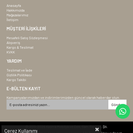
Anasayfa
Hakkımızda
Mağazalarımız
İletişim
MÜŞTERİ İLİŞKİLERİ
Mesafeli Satış Sözleşmesi
Alışveriş
Kargo & Teslimat
KVKK
YARDIM
Teslimat ve İade
Gizlilik Politikası
Kargo Takibi
E-BÜLTEN KAYIT
Kampanyalarımızdan ve indirimlerimizden güncel olarak haberdar olun.
Gönder
© 2011-2026 Kastra Mobilya ve Dek. San. Tic. Ltd. Şti.
Çerez Kullanımı
Bu sitede yer alan tüm görseller ve içerikler, 5846 sayılı Fikir ve Sanat