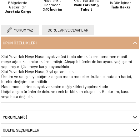
Havale-Eft
Kredi Kartlarına
Bölgelerde
14 Gün İçinde
Ödemede
Vade Farksız
5
Geçerlidir
İade Hakkı
%10 İndirim
Taksit
Ücretsiz Kargo
YORUM YAZ
SORULAR VE CEVAPLAR
ÜRÜN ÖZELLIKLERI
Slat Yuvarlak Meşe Masa; ayak ve üst tabla olmak üzere tamamen masif
meşe ağacı kullanılarak üretilmitşir. Ahşap bölümlerde koruyucu yağ işlemi
yapılmıştır. Çizilmeye karşı dayanaklıdır.
Slat Yuvarlak Meşe Masa, 2 yıl garantilidir.
Üretim ve satışını yaptığımız ahşap masa modelleri kullanıcı hataları harici,
birebir değişim garantilidir.
Masa modellerinde, ayak ve kesim değişiklikleri yapılmaktadır.
Doğal ahşap ürünlerde doku ve renk farklılıkları oluşabilir. Bu durum, kusur
veya hata değildir.
YORUMLAR
(0)
ÖDEME SEÇENEKLERI