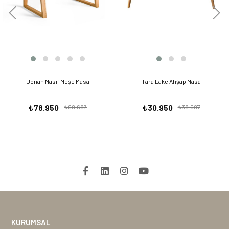
Jonah Masif Meşe Masa
Tara Lake Ahşap Masa
₺78.950
₺98.687
₺30.950
₺38.687
KURUMSAL