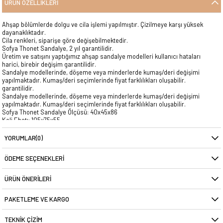
ÜRÜN ÖZELLIKLERI
Ahşap bölümlerde dolgu ve cila işlemi yapılmıştır. Çizilmeye karşı yüksek
dayanaklıktadır.
Cila renkleri, siparişe göre değişebilmektedir.
Sofya Thonet Sandalye, 2 yıl garantilidir.
Üretim ve satışını yaptığımız ahşap sandalye modelleri kullanıcı hataları
harici, birebir değişim garantilidir.
Sandalye modellerinde, döşeme veya minderlerde kumaş/deri değişimi
yapılmaktadır. Kumaş/deri seçimlerinde fiyat farklılıkları oluşabilir.
garantilidir.
Sandalye modellerinde, döşeme veya minderlerde kumaş/deri değişimi
yapılmaktadır. Kumaş/deri seçimlerinde fiyat farklılıkları oluşabilir.
Sofya Thonet Sandalye Ölçüsü: 40x45x86
Koli Ebatı: 105x75x55
Ürün Ağırlığı : 3,1 Kg.
YORUMLAR
(0)
ÖDEME SEÇENEKLERI
ÜRÜN ÖNERILERI
PAKETLEME VE KARGO
TEKNIK ÇIZIM