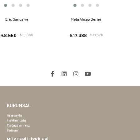
Meta Ahşap Berjer
Mercury Sandalye
₺17.388
₺19.320
₺8.550
₺10.688
KURUMSAL
Anasayfa
Hakkımızda
Mağazalarımız
İletişim
MÜŞTERİ İLİŞKİLERİ