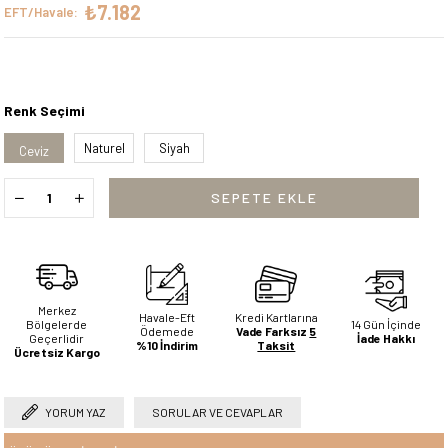
₺7.182
EFT/Havale:
Renk Seçimi
Naturel
Siyah
Ceviz
Merkez
Havale-Eft
Kredi Kartlarına
Bölgelerde
14 Gün İçinde
Ödemede
Vade Farksız
5
Geçerlidir
İade Hakkı
%10 İndirim
Taksit
Ücretsiz Kargo
YORUM YAZ
SORULAR VE CEVAPLAR