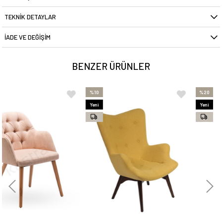
TEKNIK DETAYLAR
İADE VE DEĞIŞIM
BENZER ÜRÜNLER
%10
%20
Yeni
Yeni
Ürün
Ürün