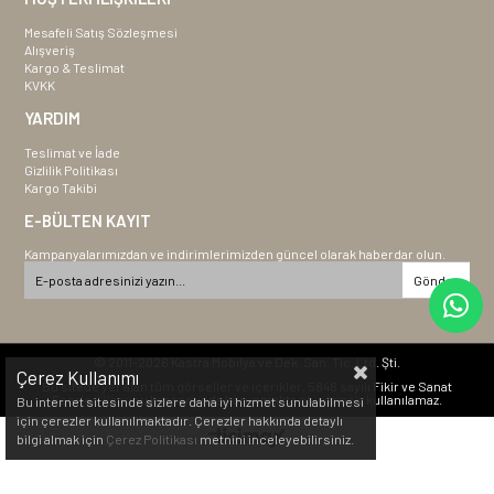
Mesafeli Satış Sözleşmesi
Alışveriş
Kargo & Teslimat
KVKK
YARDIM
Teslimat ve İade
Gizlilik Politikası
Kargo Takibi
E-BÜLTEN KAYIT
Kampanyalarımızdan ve indirimlerimizden güncel olarak haberdar olun.
Gönder
© 2011-2026 Kastra Mobilya ve Dek. San. Tic. Ltd. Şti.
Çerez Kullanımı
Bu sitede yer alan tüm görseller ve içerikler, 5846 sayılı Fikir ve Sanat
Eserleri Kanunu kapsamında korunmakta olup izinsiz kullanılamaz.
Bu internet sitesinde sizlere daha iyi hizmet sunulabilmesi
için çerezler kullanılmaktadır. Çerezler hakkında detaylı
bilgi almak için
Çerez Politikası
metnini inceleyebilirsiniz.