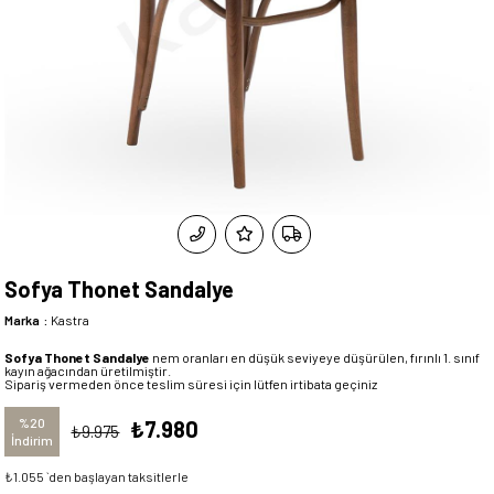
Sofya Thonet Sandalye
Marka
:
Kastra
Sofya Thonet Sandalye
nem oranları en düşük seviyeye düşürülen, fırınlı 1. sınıf
kayın ağacından üretilmiştir.
Sipariş vermeden önce teslim süresi için lütfen irtibata geçiniz
%
20
₺7.980
₺9.975
İndirim
₺1.055
`den başlayan taksitlerle