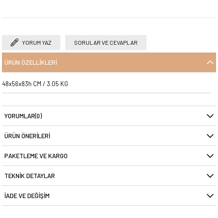
YORUM YAZ
SORULAR VE CEVAPLAR
ÜRÜN ÖZELLIKLERI
48x56x83h CM / 3.05 KG
YORUMLAR
(0)
ÜRÜN ÖNERILERI
PAKETLEME VE KARGO
TEKNIK DETAYLAR
İADE VE DEĞIŞIM