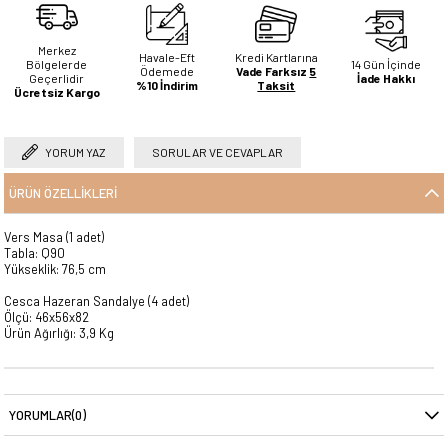
Merkez
Havale-Eft
Kredi Kartlarına
Bölgelerde
14 Gün İçinde
Ödemede
Vade Farksız
5
Geçerlidir
İade Hakkı
%10 İndirim
Taksit
Ücretsiz Kargo
YORUM YAZ
SORULAR VE CEVAPLAR
ÜRÜN ÖZELLIKLERI
Vers Masa (1 adet)
Tabla: Q90
Yükseklik: 76,5 cm
Cesca Hazeran Sandalye (4 adet)
Ölçü: 46x56x82
Ürün Ağırlığı: 3,9 Kg
YORUMLAR
(0)