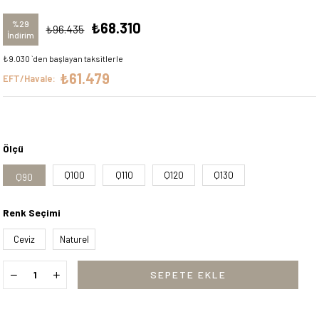
%
29
₺68.310
₺96.435
İndirim
₺9.030
`den başlayan taksitlerle
₺61.479
EFT/Havale:
Ölçü
Q100
Q110
Q120
Q130
Q90
Renk Seçimi
Ceviz
Naturel