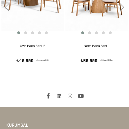
-2
Nexa Masa Seti-1
Nexa Masa Seti-
.488
₺59.990
₺74.987
₺49.990
₺62.
KURUMSAL