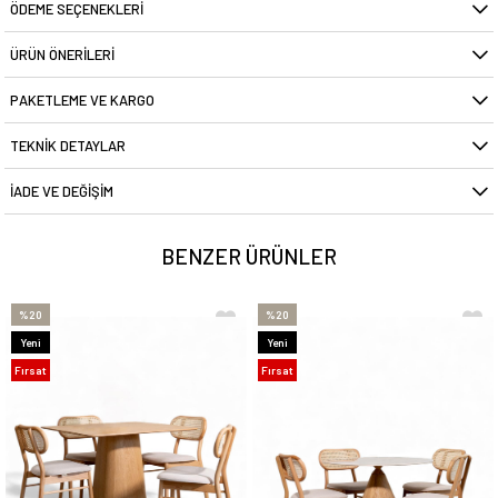
ÖDEME SEÇENEKLERI
ÜRÜN ÖNERILERI
PAKETLEME VE KARGO
TEKNIK DETAYLAR
İADE VE DEĞIŞIM
BENZER ÜRÜNLER
%20
%20
Yeni
Yeni
Ürün
Ürün
Fırsat
Fırsat
Ürünü
Ürünü