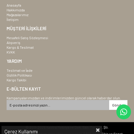
Anasayfa
Hakkımızda
Mağazalarımız
İletişim
MÜŞTERİ İLİŞKİLERİ
Mesafeli Satış Sözleşmesi
Alışveriş
Kargo & Teslimat
KVKK
YARDIM
Teslimat ve İade
Gizlilik Politikası
Kargo Takibi
E-BÜLTEN KAYIT
Kampanyalarımızdan ve indirimlerimizden güncel olarak haberdar olun.
Gönder
© 2011-2026 Kastra Mobilya ve Dek. San. Tic. Ltd. Şti.
Çerez Kullanımı
Bu sitede yer alan tüm görseller ve içerikler, 5846 sayılı Fikir ve Sanat